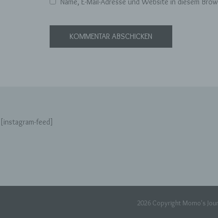
pe
Name, E-Mail-Adresse und Website in diesem Bro
ei
e)
Pro
pe
pe
pe
be
wir
Zu
[instagram-feed]
na
f)
Ps
ei
Hi
2026 Copyright
Momo's Jour
be
zu