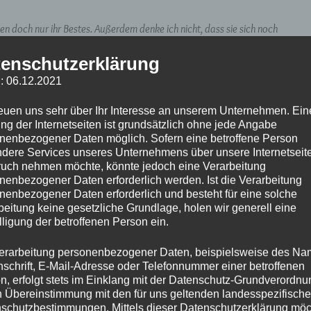
eben doch nur ihr Bestes. Außerdem denke ich nicht, dass sie sich noch
enschutzerklärung
bst verloren hast. Das tut jeder mal von Zeit, zu Zeit.
: 06.12.2021
, besseren“ Hälfte suchst, das passende Puzzleteil zu dir. Das tun wir
reuen uns sehr über Ihr Interesse an unserem Unternehmen. Ein
h daran denken, dass du es nicht bist. Manchmal denkst du zwar, dass du
ng der Internetseiten ist grundsätzlich ohne jede Angabe
 du dich wunderbar. Du musst dir selbst klarmachen, dass du hübsch und
nenbezogener Daten möglich. Sofern eine betroffene Person
dere Services unseres Unternehmens über unsere Internetseite
n einfach du selbst. Du bist du und genau das ist es, was andere von dir
uch nehmen möchte, könnte jedoch eine Verarbeitung
t findest du die richtigen Freunde, auch dann findest du dein passendes
nenbezogener Daten erforderlich werden. Ist die Verarbeitung
t, bist auch du zufrieden mit dir. ~M
nenbezogener Daten erforderlich und besteht für eine solche
beitung keine gesetzliche Grundlage, holen wir generell eine
lligung der betroffenen Person ein.
freiburg
Gedanken
Gedankengänge
heidelberg
karlsruhe
erarbeitung personenbezogener Daten, beispielsweise des Na
are
size zero jeans
Teatimestories
teenager
nschrift, E-Mail-Adresse oder Telefonnummer einer betroffenen
n, erfolgt stets im Einklang mit der Datenschutz-Grundverordnu
n Übereinstimmung mit den für uns geltenden landesspezifisch
schutzbestimmungen. Mittels dieser Datenschutzerklärung mö