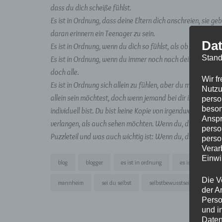
dass du dich scheiße fühlst.
Es ist in Ordnung, dass deine Eltern dich anschreien, sie g
daran erinnern ein Teenager zu sein.
Dat
Es ist in Ordnung, wenn du dich so fühlst, als ob du dich sel
Stand
Es ist in Ordnung, wenn du immer noch nach deiner „zweiten
doch alle.
Wir f
Es ist in Ordnung sich allein zu fühlen, aber du musst auc
Nutzu
allein sein möchtest, doch wenn jemand bei dir ist fühlst
perso
beson
individuell bist. Du bist keine Kopie von irgendwem, sonder
Anspr
verlangen, als auch sehen möchten. Wenn du, du selbst bis
perso
Puzzleteil und was auch wichtig ist: Wenn du, du selbst bis
perso
Verar
Einwi
blog
blogger
es ist in ordnung
es ist okay
Die V
mannheim
sei du selbst
selbstbewusstsein
selfc
der A
Perso
und i
Daten