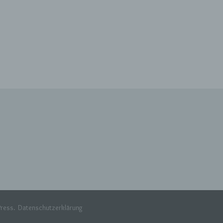
g
, zu
en,
n in
schen
ress
.
Datenschutzerklärung