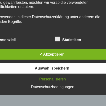
zu gewährleisten, möchten wir vorab die verwendeten
Nächster Artikel
flichkeiten erläutern.
Ein Kämpfer, nicht nur ein
erwenden in dieser Datenschutzerklärung unter anderem die
Überlebender!
nden Begriffe:
ssenziell
Statistiken
 personenbezogene Daten
cht ebenfalls interessant …
rsonenbezogene Daten sind alle Informationen, die sich auf ein
✓ Akzeptieren
ntifizierte oder identifizierbare natürliche Person (im Folgenden
troffene Person") beziehen. Als identifizierbar wird eine natürli
rson angesehen, die direkt oder indirekt, insbesondere mittels
Auswahl speichern
ordnung zu einer Kennung wie einem Namen, zu einer Kennn
 Standortdaten, zu einer Online-Kennung oder zu einem oder
TEATIMESTORIES
hreren besonderen Merkmalen, die Ausdruck der physischen,
Personalisieren
Was erhoffst du dir vom
IES
ysiologischen, genetischen, psychischen, wirtschaftlichen, kultu
er Weg
Leben?
Datenschutzbedingungen
r sozialen Identität dieser natürlichen Person sind, identifiziert
rden kann.