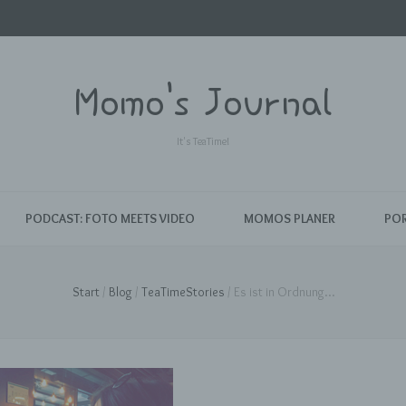
Momo's Journal
It's TeaTime!
PODCAST: FOTO MEETS VIDEO
MOMOS PLANER
POR
Start
/
Blog
/
TeaTimeStories
/
Es ist in Ordnung…