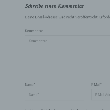
b)
Schreibe einen Kommentar
Bet
Pe
Deine E-Mail-Adresse wird nicht veröffentlicht.
Erford
Ve
Kommentar
c)
Ver
au
Zu
Er
An
Ve
ei
Ve
Name
*
E-Mail
*
d)
Ei