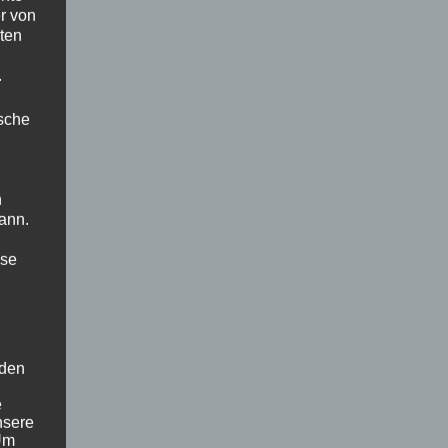
r von
ten
.
ische
n
ann.
ise
 den
e
nsere
 Um