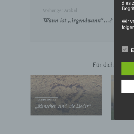
dies 
Begrif
Vorheriger Artikel
Wann ist „irgendwann“…?
Wir v
folge
E
a)
Für dich viellei
Pe
ide
„be
Pe
Zu
zu
me
TEATIMESTORIES
„Menschen sind wie Lieder“
TEATIMESTOR
ph
Ein neu
ode
we