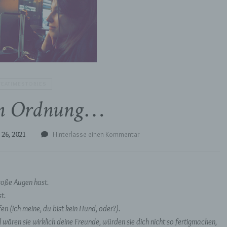
TEATIMESTORIES
 in Ordnung…
zu
 26, 2021
Hinterlasse einen Kommentar
Es
ist
in
Ordnung…
roße Augen hast.
t.
fen (ich meine, du bist kein Hund, oder?).
l wären sie wirklich deine Freunde, würden sie dich nicht so fertigmachen,