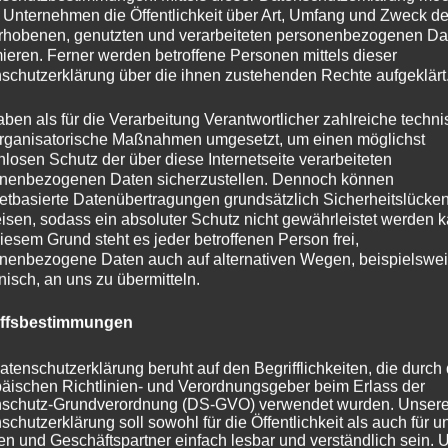
 Unternehmen die Öffentlichkeit über Art, Umfang und Zweck de
rhobenen, genutzten und verarbeiteten personenbezogenen Da
mieren. Ferner werden betroffene Personen mittels dieser
schutzerklärung über die ihnen zustehenden Rechte aufgeklärt
uf meinem Blog. Ich bin 26 und schreibe für mein Leben
aben als für die Verarbeitung Verantwortlicher zahlreiche techn
log findest du einmal den Journal, in dem ich Interviews
rganisatorische Maßnahmen umgesetzt, um einen möglichst
 aktuelles mitteile, aber auch die TeaTimeStories, in denen es
nlosen Schutz der über diese Internetseite verarbeiteten
und Kurzgeschichten geht, als auch mein E-Book "We all
nenbezogenen Daten sicherzustellen. Dennoch können
in dem mehrere Kapitel meiner Kurzgeschichte veröffentlicht
netbasierte Datenübertragungen grundsätzlich Sicherheitslücke
isen, sodass ein absoluter Schutz nicht gewährleistet werden k
e ich seit 2021 einen Podcast mit Annika, der heißt Foto
iesem Grund steht es jeder betroffenen Person frei,
h diesen kannst du hierüber hören. Viel Spaß beim Stöbern!
nenbezogene Daten auch auf alternativen Wegen, beispielswe
onisch, an uns zu übermitteln.
iffsbestimmungen
atenschutzerklärung beruht auf den Begrifflichkeiten, die durch
äischen Richtlinien- und Verordnungsgeber beim Erlass der
schutz-Grundverordnung (DS-GVO) verwendet wurden. Unser
schutzerklärung soll sowohl für die Öffentlichkeit als auch für u
n und Geschäftspartner einfach lesbar und verständlich sein.