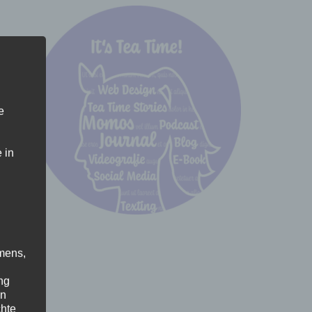
e
 in
mens,
ng
en
chte