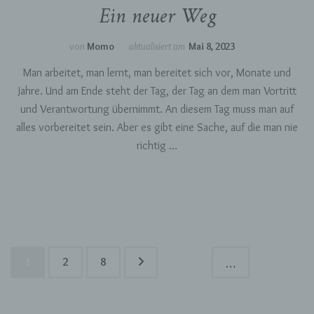
Ein neuer Weg
Name und Anschrift des für die Verarbeitung
Verantwortlichen
von
Momo
aktualisiert am
Mai 8, 2023
Verantwortlicher im Sinne der Datenschutz-
Man arbeitet, man lernt, man bereitet sich vor, Monate und
Grundverordnung, sonstiger in den Mitgliedstaaten
Jahre. Und am Ende steht der Tag, der Tag an dem man Vortritt
der Europäischen Union geltenden
Datenschutzgesetze und anderer Bestimmungen
und Verantwortung übernimmt. An diesem Tag muss man auf
mit datenschutzrechtlichem Charakter ist die:
alles vorbereitet sein. Aber es gibt eine Sache, auf die man nie
richtig …
Momosjournal
Monja Scheffner
76189 Karlsruhe
Deutschland
Seitennummerierung
Seite
Seite
Seite
1
2
8
…
der
015785747543
Beiträge
E-Mail: momosjournal@yahoo.com