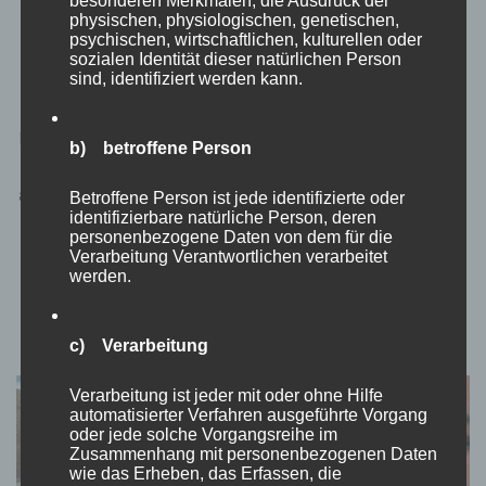
REISEBLOG
SEYCHELLEN
physischen, physiologischen, genetischen,
Seychellen: Praslin
psychischen, wirtschaftlichen, kulturellen oder
sozialen Identität dieser natürlichen Person
sind, identifiziert werden kann.
von
Momo
aktualisiert am
März 15, 2024
Hallöchen du Weltenbummler da draußen! Nach einem knapp 13
b) betroffene Person
Stunden Flug über Dubai sind wir auf den Seychellen in Mahé
angekommen. Vor Ort kümmerten wir uns am Flughafen um eine
Betroffene Person ist jede identifizierte oder
identifizierbare natürliche Person, deren
eSimkarte von Cable and Wireless und wechselten etwas Euro
personenbezogene Daten von dem für die
in Rupinen (der Wechselkurs war an …
Verarbeitung Verantwortlichen verarbeitet
werden.
c) Verarbeitung
Verarbeitung ist jeder mit oder ohne Hilfe
automatisierter Verfahren ausgeführte Vorgang
oder jede solche Vorgangsreihe im
Zusammenhang mit personenbezogenen Daten
wie das Erheben, das Erfassen, die