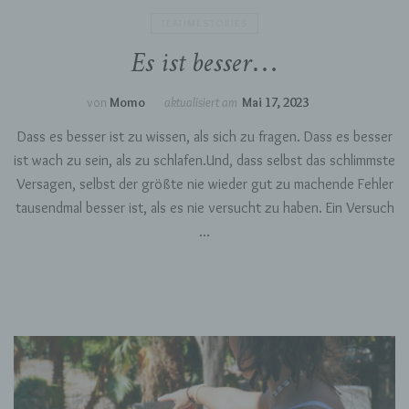
zugewiesen werden.
TEATIMESTORIES
Es ist besser…
g) Verantwortlicher oder für die
Verarbeitung Verantwortlicher
von
Momo
aktualisiert am
Mai 17, 2023
Verantwortlicher oder für die Verarbeitung
Dass es besser ist zu wissen, als sich zu fragen. Dass es besser
Verantwortlicher ist die natürliche oder
ist wach zu sein, als zu schlafen.Und, dass selbst das schlimmste
juristische Person, Behörde, Einrichtung oder
andere Stelle, die allein oder gemeinsam mit
Versagen, selbst der größte nie wieder gut zu machende Fehler
anderen über die Zwecke und Mittel der
tausendmal besser ist, als es nie versucht zu haben. Ein Versuch
Verarbeitung von personenbezogenen Daten
entscheidet. Sind die Zwecke und Mittel dieser
…
Verarbeitung durch das Unionsrecht oder das
Recht der Mitgliedstaaten vorgegeben, so kann
der Verantwortliche beziehungsweise können
die bestimmten Kriterien seiner Benennung
nach dem Unionsrecht oder dem Recht der
Mitgliedstaaten vorgesehen werden.
h) Auftragsverarbeiter