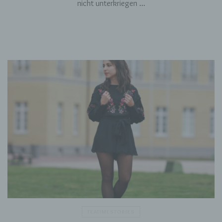
nicht unterkriegen …
Dritter ist eine natürliche oder juristische
Person, Behörde, Einrichtung oder andere
Stelle außer der betroffenen Person, dem
Verantwortlichen, dem Auftragsverarbeiter und
den Personen, die unter der unmittelbaren
Verantwortung des Verantwortlichen oder des
Auftragsverarbeiters befugt sind, die
personenbezogenen Daten zu verarbeiten.
k) Einwilligung
Einwilligung ist jede von der betroffenen Person
freiwillig für den bestimmten Fall in informierter
Weise und unmissverständlich abgegebene
Willensbekundung in Form einer Erklärung oder
einer sonstigen eindeutigen bestätigenden
Handlung, mit der die betroffene Person zu
verstehen gibt, dass sie mit der Verarbeitung
der sie betreffenden personenbezogenen Daten
einverstanden ist.
TEATIMESTORIES