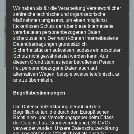
Wir haben als für die Verarbeitung Verantwortlicher
zahlreiche technische und organisatorische
Maßnahmen umgesetzt, um einen möglichst
lückenlosen Schutz der über diese Internetseite
verarbeiteten personenbezogenen Daten
sicherzustellen. Dennoch können Internetbasierte
Datenübertragungen grundsätzlich
Sicherheitslücken aufweisen, sodass ein absoluter
Schutz nicht gewährleistet werden kann. Aus
diesem Grund steht es jeder betroffenen Person
frei, personenbezogene Daten auch auf
alternativen Wegen, beispielsweise telefonisch, an
REISEBLOG
SEYCHELLEN
uns zu übermitteln.
Seychellen: Curieuse Island
Begriffsbestimmungen
von
Momo
aktualisiert am
November 12, 2023
Die Datenschutzerklärung beruht auf den
Begrifflichkeiten, die durch den Europäischen
Hallöchen liebe Weltenbummler! Unser Tag startete um 8.30Uhr
Richtlinien- und Verordnungsgeber beim Erlass
in der Früh, es regnete. Wir wurden von einem netten Dude
der Datenschutz-Grundverordnung (DS-GVO)
abgeholt, der uns mit einem anderen Pärchen an die Cote D’Or
verwendet wurden. Unsere Datenschutzerklärung
soll sowohl für die Öffentlichkeit als auch für