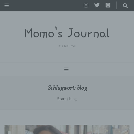
Momo's Journal
It's TeaTime!
Schlagwort:
blog
Start
/
blog