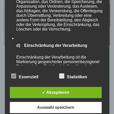
Organisation, das Ordnen, die Speicherung, die
Anpassung oder Veränderung, das Auslesen,
das Abfragen, die Verwendung, die Offenlegung
durch Übermittlung, Verbreitung oder eine
andere Form der Bereitstellung, den Abgleich
oder die Verknüpfung, die Einschränkung, das
Löschen oder die Vernichtung.
d) Einschränkung der Verarbeitung
REISEBLOG
SEYCHELLEN
Einschränkung der Verarbeitung ist die
Seychellen: unsere chaotische
Markierung gespeicherter personenbezogener
Daten mit dem Ziel, ihre künftige Verarbeitung
Reisevorbereitung
einzuschränken.
Essenziell
Statistiken
von
Momo
aktualisiert am
November 9, 2023
e) Profiling
✓ Akzeptieren
*Alle Verlinkungen in dem Artikel sind Empfehlungen von uns
Profiling ist jede Art der automatisierten
persönlich, die auf unseren eigenen Erfahrungen basieren.
Verarbeitung personenbezogener Daten, die
Hallöchen du Weltenbummler da draußen! Das ist der erste
Auswahl speichern
darin besteht, dass diese personenbezogenen
Daten verwendet werden, um bestimmte