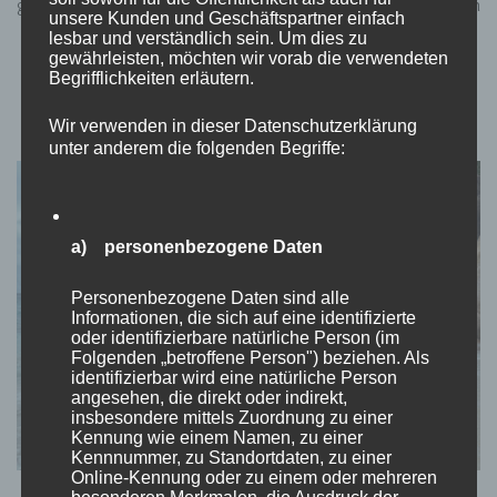
gefahren hat. Dort kam langsam die Sonne raus und wir machten
unsere Kunden und Geschäftspartner einfach
uns mit einem Boot …
lesbar und verständlich sein. Um dies zu
gewährleisten, möchten wir vorab die verwendeten
Begrifflichkeiten erläutern.
Wir verwenden in dieser Datenschutzerklärung
unter anderem die folgenden Begriffe:
a) personenbezogene Daten
Personenbezogene Daten sind alle
Informationen, die sich auf eine identifizierte
oder identifizierbare natürliche Person (im
Folgenden „betroffene Person") beziehen. Als
identifizierbar wird eine natürliche Person
angesehen, die direkt oder indirekt,
insbesondere mittels Zuordnung zu einer
Kennung wie einem Namen, zu einer
Kennnummer, zu Standortdaten, zu einer
Online-Kennung oder zu einem oder mehreren
besonderen Merkmalen, die Ausdruck der