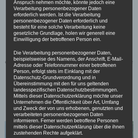
Anspruch nehmen möchte, könnte jedoch eine
REISEBLOG
SEYCHELLEN
Verarbeitung personenbezogener Daten
erforderlich werden. Ist die Verarbeitung
Seychellen: La Digue
personenbezogener Daten erforderlich und
besteht für eine solche Verarbeitung keine
gesetzliche Grundlage, holen wir generell eine
von
Momo
aktualisiert am
März 15, 2024
Einwilligung der betroffenen Person ein.
Hallöchen liebe Weltenbummler! Wir sind auf La Digue, die
Die Verarbeitung personenbezogener Daten,
Fahrradinsel, angekommen. Juhuu! Unsere Unterkunft war
beispielsweise des Namens, der Anschrift, E-Mail-
einfach traumhaft! Wir haben uns auf La Digue beabsichtigt eine
Adresse oder Telefonnummer einer betroffenen
Art Bungalow mit Gartenblick ausgesucht. Die Blumen, die auf
Person, erfolgt stets im Einklang mit der
Datenschutz-Grundverordnung und in
den Seychellen blühen sind echt wunderschön und
Übereinstimmung mit den für uns geltenden
dementsprechend sah auch der …
landesspezifischen Datenschutzbestimmungen.
Mittels dieser Datenschutzerklärung möchte unser
Unternehmen die Öffentlichkeit über Art, Umfang
und Zweck der von uns erhobenen, genutzten und
verarbeiteten personenbezogenen Daten
informieren. Ferner werden betroffene Personen
mittels dieser Datenschutzerklärung über die ihnen
zustehenden Rechte aufgeklärt.