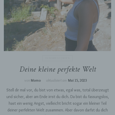
Auftragsverarbeiter ist eine natürliche oder
juristische Person, Behörde, Einrichtung oder
andere Stelle, die personenbezogene Daten im
Auftrag des Verantwortlichen verarbeitet.
i) Empfänger
Empfänger ist eine natürliche oder juristische
Person, Behörde, Einrichtung oder andere
Stelle, der personenbezogene Daten
TEATIMESTORIES
offengelegt werden, unabhängig davon, ob es
Deine kleine perfekte Welt
sich bei ihr um einen Dritten handelt oder nicht.
Behörden, die im Rahmen eines bestimmten
Untersuchungsauftrags nach dem Unionsrecht
oder dem Recht der Mitgliedstaaten
von
Momo
aktualisiert am
Mai 15, 2023
möglicherweise personenbezogene Daten
erhalten, gelten jedoch nicht als Empfänger.
Stell dir mal vor, du bist von etwas, egal was, total überzeugt
und sicher, aber am Ende irrst du dich. Da bist du fassungslos,
hast ein wenig Angst, vielleicht bricht sogar ein kleiner Teil
j) Dritter
deiner perfekten Welt zusammen. Aber davon darfst du dich