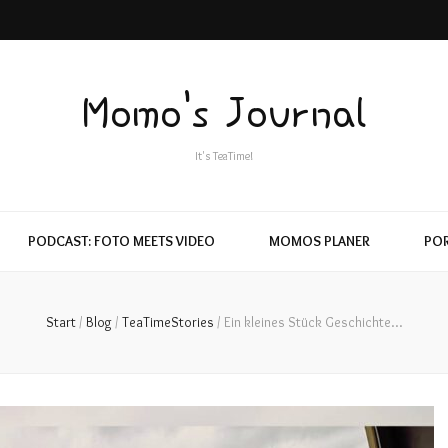
Momo's Journal
It's TeaTime!
PODCAST: FOTO MEETS VIDEO
MOMOS PLANER
POR
Start
/
Blog
/
TeaTimeStories
/
Ein kleines Stück Geschichte…