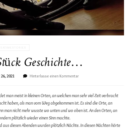
TEATIMESTORIES
 Stück Geschichte…
zu
 26, 2021
Hinterlasse einen Kommentar
Ein
kleines
Stück
det man meist in kleinen Orten, an welchen man sehr viel Zeit verbracht
Geschichte…
racht haben, als man vom Weg abgekommen ist. Es sind die Orte, an
n man nicht mehr wusste wo unten und wo oben ist. An den Orten, an
ondern plötzlich wieder einen Sinn machte.
 aus diesen Abenden wurden plötzlich Nächte. In diesen Nächten hörte