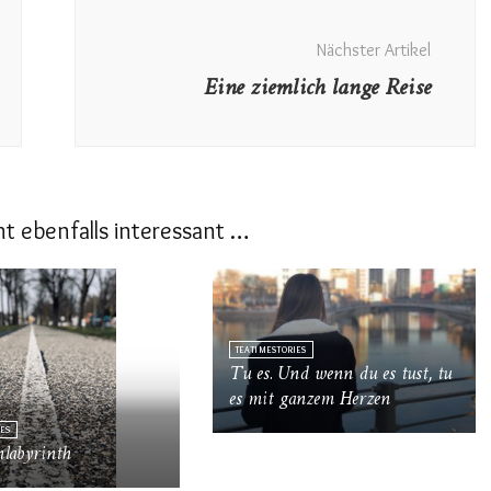
Nächster Artikel
Eine ziemlich lange Reise
cht ebenfalls interessant …
TEATIMESTORIES
Tu es. Und wenn du es tust, tu
es mit ganzem Herzen
IES
labyrinth