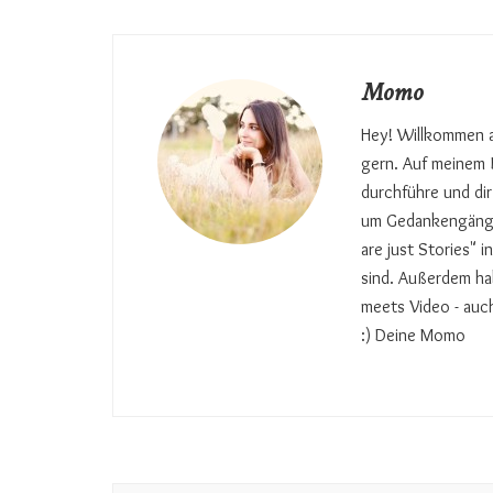
Momo
Hey! Willkommen a
gern. Auf meinem B
durchführe und dir
um Gedankengänge 
are just Stories" 
sind. Außerdem hab
meets Video - auc
:) Deine Momo