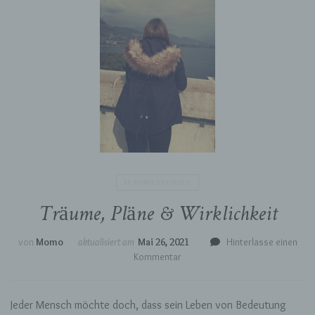
TEATIMESTORIES
Träume, Pläne & Wirklichkeit
von
Momo
aktualisiert am
Mai 26, 2021
Hinterlasse einen
zu
Kommentar
Träume,
Pläne
&
Jeder Mensch möchte doch, dass sein Leben von Bedeutung