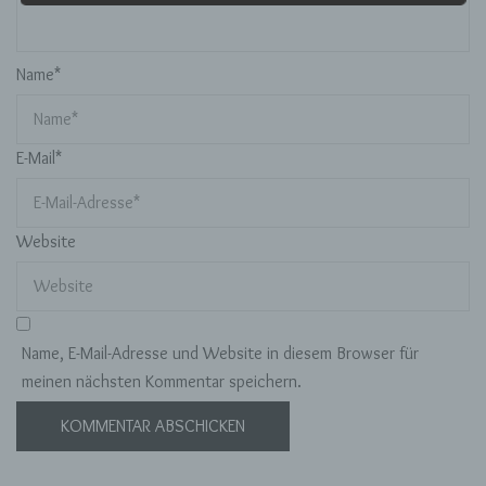
Verarbeitung ist jeder mit oder ohne Hilfe
automatisierter Verfahren ausgeführte Vorgang
Name
*
oder jede solche Vorgangsreihe im
Zusammenhang mit personenbezogenen Daten
wie das Erheben, das Erfassen, die
Organisation, das Ordnen, die Speicherung, die
E-Mail
*
Anpassung oder Veränderung, das Auslesen,
das Abfragen, die Verwendung, die Offenlegung
durch Übermittlung, Verbreitung oder eine
andere Form der Bereitstellung, den Abgleich
Website
oder die Verknüpfung, die Einschränkung, das
Löschen oder die Vernichtung.
d) Einschränkung der Verarbeitung
Name, E-Mail-Adresse und Website in diesem Browser für
meinen nächsten Kommentar speichern.
Einschränkung der Verarbeitung ist die
Markierung gespeicherter personenbezogener
Daten mit dem Ziel, ihre künftige Verarbeitung
einzuschränken.