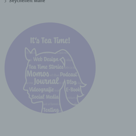
Seychellen: Mahé
zugeordnet werden können, sofern diese
zusätzlichen Informationen gesondert
aufbewahrt werden und technischen und
organisatorischen Maßnahmen unterliegen, die
gewährleisten, dass die personenbezogenen
Daten nicht einer identifizierten oder
identifizierbaren natürlichen Person
zugewiesen werden.
g) Verantwortlicher oder für die
Verarbeitung Verantwortlicher
Verantwortlicher oder für die Verarbeitung
Verantwortlicher ist die natürliche oder
juristische Person, Behörde, Einrichtung oder
andere Stelle, die allein oder gemeinsam mit
anderen über die Zwecke und Mittel der
Verarbeitung von personenbezogenen Daten
entscheidet. Sind die Zwecke und Mittel dieser
Verarbeitung durch das Unionsrecht oder das
Recht der Mitgliedstaaten vorgegeben, so kann
der Verantwortliche beziehungsweise können