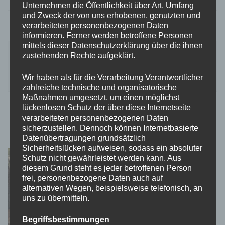
Unternehmen die Öffentlichkeit über Art, Umfang
und Zweck der von uns erhobenen, genutzten und
verarbeiteten personenbezogenen Daten
informieren. Ferner werden betroffene Personen
Beitragsnavigation
mittels dieser Datenschutzerklärung über die ihnen
Vorheriger Artikel
Nächster Artikel
zustehenden Rechte aufgeklärt.
Es sind die kleinen
Ein kleines Stück
Momente im Leben…
Geschichte…
Wir haben als für die Verarbeitung Verantwortlicher
zahlreiche technische und organisatorische
Maßnahmen umgesetzt, um einen möglichst
lückenlosen Schutz der über diese Internetseite
verarbeiteten personenbezogenen Daten
sicherzustellen. Dennoch können Internetbasierte
Für dich vielleicht ebenfalls interessant …
Datenübertragungen grundsätzlich
Sicherheitslücken aufweisen, sodass ein absoluter
Schutz nicht gewährleistet werden kann. Aus
diesem Grund steht es jeder betroffenen Person
frei, personenbezogene Daten auch auf
alternativen Wegen, beispielsweise telefonisch, an
uns zu übermitteln.
Begriffsbestimmungen