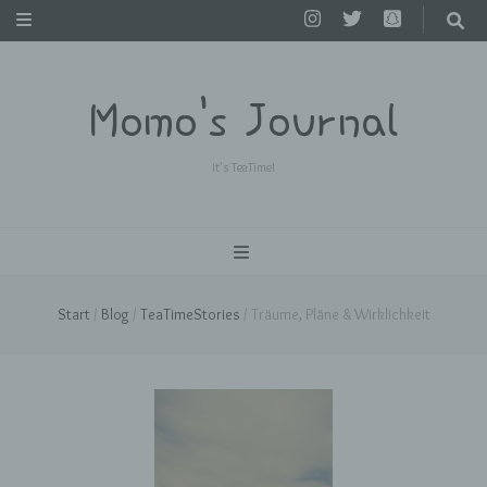
Momo's Journal
It's TeaTime!
Start
/
Blog
/
TeaTimeStories
/
Träume, Pläne & Wirklichkeit