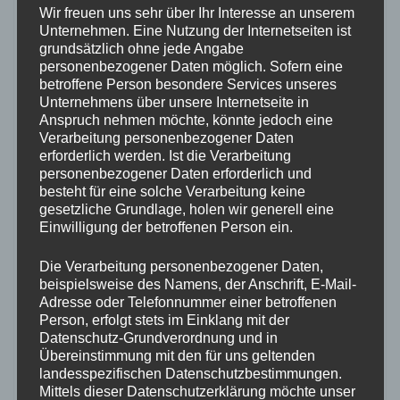
Wir freuen uns sehr über Ihr Interesse an unserem
Unternehmen. Eine Nutzung der Internetseiten ist
grundsätzlich ohne jede Angabe
Momo
personenbezogener Daten möglich. Sofern eine
betroffene Person besondere Services unseres
Hey! Willkommen auf meinem Blog. Ich bin 26 und
Unternehmens über unsere Internetseite in
schreibe für mein Leben gern. Auf meinem Blog
Anspruch nehmen möchte, könnte jedoch eine
Verarbeitung personenbezogener Daten
findest du einmal den Journal, in dem ich Interviews
erforderlich werden. Ist die Verarbeitung
durchführe und dir aktuelles mitteile, aber auch die
personenbezogener Daten erforderlich und
TeaTimeStories, in denen es um Gedankengänge
besteht für eine solche Verarbeitung keine
gesetzliche Grundlage, holen wir generell eine
und Kurzgeschichten geht, als auch mein E-Book
Einwilligung der betroffenen Person ein.
"We all are just Stories" in dem mehrere Kapitel
meiner Kurzgeschichte veröffentlicht sind.
Die Verarbeitung personenbezogener Daten,
Außerdem habe ich seit 2021 einen Podcast mit
beispielsweise des Namens, der Anschrift, E-Mail-
Adresse oder Telefonnummer einer betroffenen
Annika, der heißt Foto meets Video - auch diesen
Person, erfolgt stets im Einklang mit der
kannst du hierüber hören. Viel Spaß beim Stöbern!
Datenschutz-Grundverordnung und in
:) Deine Momo
Übereinstimmung mit den für uns geltenden
landesspezifischen Datenschutzbestimmungen.
Mittels dieser Datenschutzerklärung möchte unser