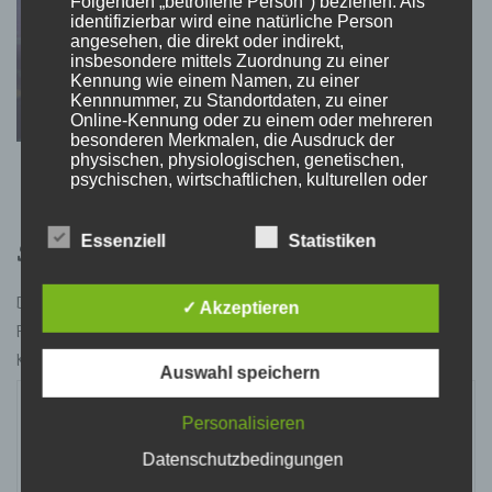
Folgenden „betroffene Person") beziehen. Als
identifizierbar wird eine natürliche Person
angesehen, die direkt oder indirekt,
insbesondere mittels Zuordnung zu einer
TEATIMESTORIES
Es ist in Ordnung…
Kennung wie einem Namen, zu einer
Kennnummer, zu Standortdaten, zu einer
Online-Kennung oder zu einem oder mehreren
besonderen Merkmalen, die Ausdruck der
physischen, physiologischen, genetischen,
psychischen, wirtschaftlichen, kulturellen oder
sozialen Identität dieser natürlichen Person
sind, identifiziert werden kann.
Schreibe einen Kommentar
Essenziell
Statistiken
b) betroffene Person
Deine E-Mail-Adresse wird nicht veröffentlicht.
Erforderliche
✓ Akzeptieren
Felder sind mit
*
markiert
Betroffene Person ist jede identifizierte oder
Kommentar
identifizierbare natürliche Person, deren
Auswahl speichern
personenbezogene Daten von dem für die
Verarbeitung Verantwortlichen verarbeitet
werden.
Personalisieren
Datenschutzbedingungen
c) Verarbeitung