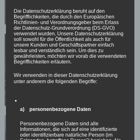
TEATIMESTORIES
Vergiss nie deinem Herzen zu folgen
Die Datenschutzerklärung beruht auf den
Begrifflichkeiten, die durch den Europäischen
Richtlinien- und Verordnungsgeber beim Erlass
der Datenschutz-Grundverordnung (DS-GVO)
verwendet wurden. Unsere Datenschutzerklärung
soll sowohl für die Öffentlichkeit als auch für
unsere Kunden und Geschäftspartner einfach
lesbar und verständlich sein. Um dies zu
gewährleisten, möchten wir vorab die verwendeten
Begrifflichkeiten erläutern.
Wir verwenden in dieser Datenschutzerklärung
TEATIMESTORIES
So wie du jetzt bist – und nicht
unter anderem die folgenden Begriffe:
anders!
a) personenbezogene Daten
Personenbezogene Daten sind alle
Informationen, die sich auf eine identifizierte
oder identifizierbare natürliche Person (im