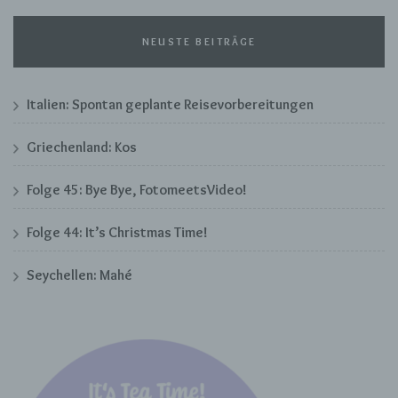
Profiling ist jede Art der automatisierten
Verarbeitung personenbezogener Daten, die
NEUSTE BEITRÄGE
darin besteht, dass diese personenbezogenen
Daten verwendet werden, um bestimmte
persönliche Aspekte, die sich auf eine
natürliche Person beziehen, zu bewerten,
Italien: Spontan geplante Reisevorbereitungen
insbesondere, um Aspekte bezüglich
Arbeitsleistung, wirtschaftlicher Lage,
Gesundheit, persönlicher Vorlieben, Interessen,
Griechenland: Kos
Zuverlässigkeit, Verhalten, Aufenthaltsort oder
Ortswechsel dieser natürlichen Person zu
Folge 45: Bye Bye, FotomeetsVideo!
analysieren oder vorherzusagen.
Folge 44: It’s Christmas Time!
f) Pseudonymisierung
Seychellen: Mahé
Pseudonymisierung ist die Verarbeitung
personenbezogener Daten in einer Weise, auf
welche die personenbezogenen Daten ohne
Hinzuziehung zusätzlicher Informationen nicht
mehr einer spezifischen betroffenen Person
zugeordnet werden können, sofern diese
zusätzlichen Informationen gesondert