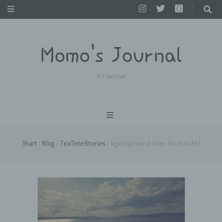
Momo's Journal
It's TeaTime!
Start
/
Blog
/
TeaTimeStories
/
Irgendjemand oder doch nicht?