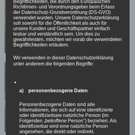
Begrifflichkeiten, die durch den Europäischen
Richtlinien- und Verordnungsgeber beim Erlass
der Datenschutz-Grundverordnung (DS-GVO)
verwendet wurden. Unsere Datenschutzerklärung
soll sowohl für die Öffentlichkeit als auch für
unsere Kunden und Geschäftspartner einfach
TEATIMESTORIES
lesbar und verständlich sein. Um dies zu
Träume können wahr werden!
gewährleisten, möchten wir vorab die verwendeten
Begrifflichkeiten erläutern.
Wir verwenden in dieser Datenschutzerklärung
unter anderem die folgenden Begriffe:
a) personenbezogene Daten
Personenbezogene Daten sind alle
Informationen, die sich auf eine identifizierte
TEATIMESTORIES
86400 Sekunden für eine Theorie?
oder identifizierbare natürliche Person (im
Folgenden „betroffene Person") beziehen. Als
identifizierbar wird eine natürliche Person
angesehen, die direkt oder indirekt,