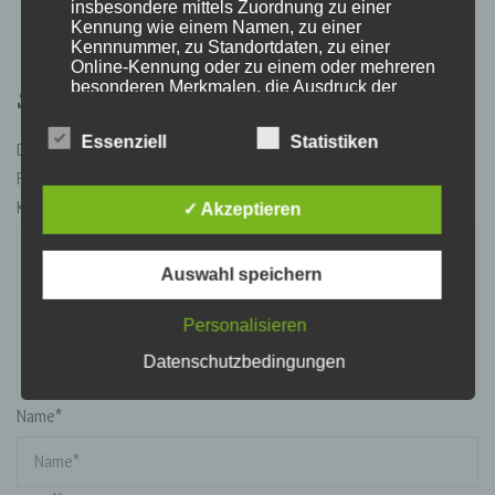
insbesondere mittels Zuordnung zu einer
Kennung wie einem Namen, zu einer
Kennnummer, zu Standortdaten, zu einer
Online-Kennung oder zu einem oder mehreren
Schreibe einen Kommentar
besonderen Merkmalen, die Ausdruck der
physischen, physiologischen, genetischen,
psychischen, wirtschaftlichen, kulturellen oder
Essenziell
Statistiken
sozialen Identität dieser natürlichen Person
Deine E-Mail-Adresse wird nicht veröffentlicht.
Erforderliche
sind, identifiziert werden kann.
Felder sind mit
*
markiert
Kommentar
✓ Akzeptieren
b) betroffene Person
Auswahl speichern
Betroffene Person ist jede identifizierte oder
identifizierbare natürliche Person, deren
Personalisieren
personenbezogene Daten von dem für die
Verarbeitung Verantwortlichen verarbeitet
Datenschutzbedingungen
werden.
Name
*
c) Verarbeitung
Verarbeitung ist jeder mit oder ohne Hilfe