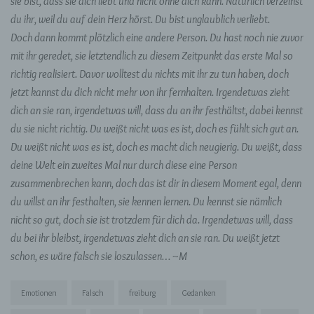
sie bist, dass sie dich liebt und nicht ohne dich kann. Natürlich verzeihst
du ihr, weil du auf dein Herz hörst. Du bist unglaublich verliebt.
Doch dann kommt plötzlich eine andere Person. Du hast noch nie zuvor
mit ihr geredet, sie letztendlich zu diesem Zeitpunkt das erste Mal so
richtig realisiert. Davor wolltest du nichts mit ihr zu tun haben, doch
jetzt kannst du dich nicht mehr von ihr fernhalten. Irgendetwas zieht
dich an sie ran, irgendetwas will, dass du an ihr festhältst, dabei kennst
du sie nicht richtig. Du weißt nicht was es ist, doch es fühlt sich gut an.
Du weißt nicht was es ist, doch es macht dich neugierig. Du weißt, dass
deine Welt ein zweites Mal nur durch diese eine Person
zusammenbrechen kann, doch das ist dir in diesem Moment egal, denn
du willst an ihr festhalten, sie kennen lernen. Du kennst sie nämlich
nicht so gut, doch sie ist trotzdem für dich da. Irgendetwas will, dass
du bei ihr bleibst, irgendetwas zieht dich an sie ran. Du weißt jetzt
schon, es wäre falsch sie loszulassen… ~M
Emotionen
Falsch
freiburg
Gedanken