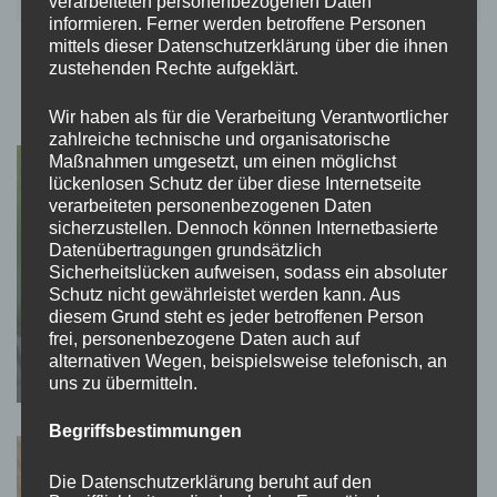
verarbeiteten personenbezogenen Daten
informieren. Ferner werden betroffene Personen
mittels dieser Datenschutzerklärung über die ihnen
zustehenden Rechte aufgeklärt.
Für dich vielleicht ebenfalls interessant …
Wir haben als für die Verarbeitung Verantwortlicher
zahlreiche technische und organisatorische
Maßnahmen umgesetzt, um einen möglichst
lückenlosen Schutz der über diese Internetseite
verarbeiteten personenbezogenen Daten
sicherzustellen. Dennoch können Internetbasierte
Datenübertragungen grundsätzlich
Sicherheitslücken aufweisen, sodass ein absoluter
Schutz nicht gewährleistet werden kann. Aus
diesem Grund steht es jeder betroffenen Person
TEATIMESTORIES
frei, personenbezogene Daten auch auf
Welches Ziel hast du vor Augen?
alternativen Wegen, beispielsweise telefonisch, an
uns zu übermitteln.
Begriffsbestimmungen
Die Datenschutzerklärung beruht auf den