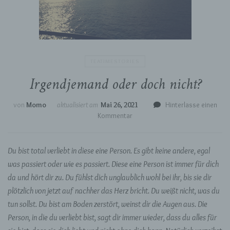
TEATIMESTORIES
Irgendjemand oder doch nicht?
von
Momo
aktualisiert am
Mai 26, 2021
Hinterlasse einen
zu
Kommentar
Irgendjemand
oder
doch
Du bist total verliebt in diese eine Person. Es gibt keine andere, egal
nicht?
was passiert oder wie es passiert. Diese eine Person ist immer für dich
da und hört dir zu. Du fühlst dich unglaublich wohl bei ihr, bis sie dir
plötzlich von jetzt auf nachher das Herz bricht. Du weißt nicht, was du
tun sollst. Du bist am Boden zerstört, weinst dir die Augen aus. Die
Person, in die du verliebt bist, sagt dir immer wieder, dass du alles für