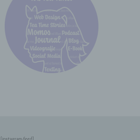
aufbewahrt werden und technischen und
organisatorischen Maßnahmen unterliegen, die
gewährleisten, dass die personenbezogenen
Daten nicht einer identifizierten oder
identifizierbaren natürlichen Person
zugewiesen werden.
g) Verantwortlicher oder für die
Verarbeitung Verantwortlicher
Verantwortlicher oder für die Verarbeitung
Verantwortlicher ist die natürliche oder
juristische Person, Behörde, Einrichtung oder
andere Stelle, die allein oder gemeinsam mit
anderen über die Zwecke und Mittel der
Verarbeitung von personenbezogenen Daten
entscheidet. Sind die Zwecke und Mittel dieser
Verarbeitung durch das Unionsrecht oder das
Recht der Mitgliedstaaten vorgegeben, so kann
der Verantwortliche beziehungsweise können
die bestimmten Kriterien seiner Benennung
nach dem Unionsrecht oder dem Recht der
Mitgliedstaaten vorgesehen werden.
[instagram-feed]