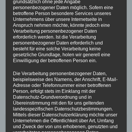
grundsätzlich ohne jede Angabe
findest du einmal den Journal, in dem ich Interviews
personenbezogener Daten möglich. Sofern eine
betroffene Person besondere Services unseres
durchführe und dir aktuelles mitteile, aber auch die
Unternehmens über unsere Internetseite in
TeaTimeStories, in denen es um Gedankengänge
Anspruch nehmen möchte, könnte jedoch eine
und Kurzgeschichten geht, als auch mein E-Book
Verarbeitung personenbezogener Daten
"We all are just Stories" in dem mehrere Kapitel
erforderlich werden. Ist die Verarbeitung
personenbezogener Daten erforderlich und
meiner Kurzgeschichte veröffentlicht sind.
besteht für eine solche Verarbeitung keine
Außerdem habe ich seit 2021 einen Podcast mit
gesetzliche Grundlage, holen wir generell eine
Annika, der heißt Foto meets Video - auch diesen
Einwilligung der betroffenen Person ein.
kannst du hierüber hören. Viel Spaß beim Stöbern!
Die Verarbeitung personenbezogener Daten,
:) Deine Momo
beispielsweise des Namens, der Anschrift, E-Mail-
Adresse oder Telefonnummer einer betroffenen
Person, erfolgt stets im Einklang mit der
Datenschutz-Grundverordnung und in
Übereinstimmung mit den für uns geltenden
landesspezifischen Datenschutzbestimmungen.
Mittels dieser Datenschutzerklärung möchte unser
Beitragsnavigation
Unternehmen die Öffentlichkeit über Art, Umfang
Vorheriger Artikel
Nächster Artikel
und Zweck der von uns erhobenen, genutzten und
Herz oder Verstand?
Der Sinn des Lebens