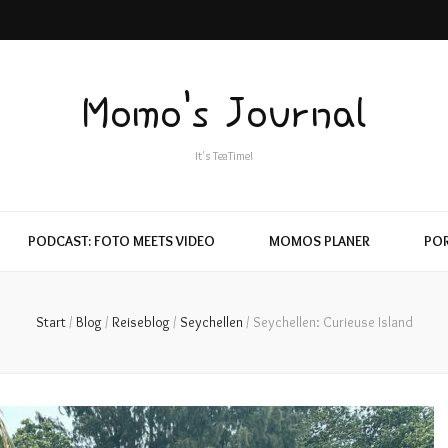
Momo's Journal
It's TeaTime!
PODCAST: FOTO MEETS VIDEO
MOMOS PLANER
POR
Start
/
Blog
/
Reiseblog
/
Seychellen
/
Seychellen: Curieuse Island