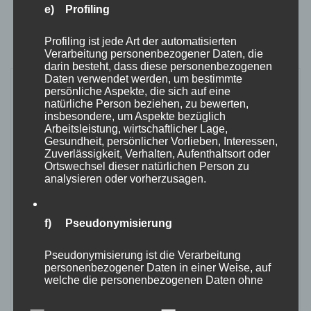
e) Profiling
Profiling ist jede Art der automatisierten
Verarbeitung personenbezogener Daten, die
darin besteht, dass diese personenbezogenen
Daten verwendet werden, um bestimmte
persönliche Aspekte, die sich auf eine
natürliche Person beziehen, zu bewerten,
insbesondere, um Aspekte bezüglich
Arbeitsleistung, wirtschaftlicher Lage,
Gesundheit, persönlicher Vorlieben, Interessen,
Zuverlässigkeit, Verhalten, Aufenthaltsort oder
Ortswechsel dieser natürlichen Person zu
analysieren oder vorherzusagen.
Momo
f) Pseudonymisierung
Hey! Willkommen auf meinem Blog. Ich bin 26 und
schreibe für mein Leben gern. Auf meinem Blog
Pseudonymisierung ist die Verarbeitung
personenbezogener Daten in einer Weise, auf
findest du einmal den Journal, in dem ich Interviews
welche die personenbezogenen Daten ohne
durchführe und dir aktuelles mitteile, aber auch die
Hinzuziehung zusätzlicher Informationen nicht
mehr einer spezifischen betroffenen Person
TeaTimeStories, in denen es um Gedankengänge