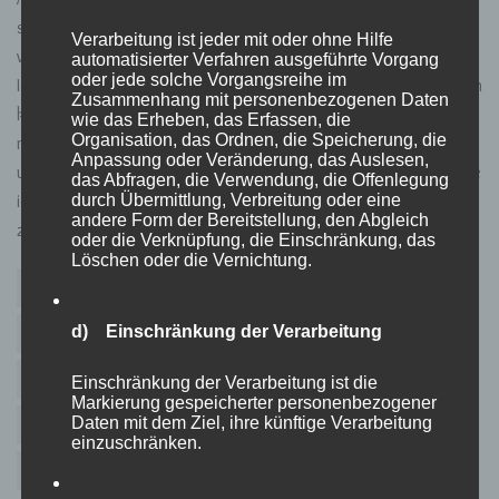
sehe dich einfach nicht als festen Freund. Es wäre nur fair, wenn
Verarbeitung ist jeder mit oder ohne Hilfe
wir uns beide trennen.“ Er meinte okay, umarmte mich und ging.
automatisierter Verfahren ausgeführte Vorgang
oder jede solche Vorgangsreihe im
Ich weinte. Ich wusste nicht, ob es Erleichterung war, oder doch
Zusammenhang mit personenbezogenen Daten
keine Erleichterung. Ich verlor einen guten Freund, weil ich
wie das Erheben, das Erfassen, die
Organisation, das Ordnen, die Speicherung, die
meine Gefühle für meinen besten Freund nicht mehr
Anpassung oder Veränderung, das Auslesen,
unterdrücken konnte, die ich seit Jahren schon hatte. Ich glaube
das Abfragen, die Verwendung, die Offenlegung
durch Übermittlung, Verbreitung oder eine
ich machte zum ersten Mal alles richtig, denn es passierte mal
andere Form der Bereitstellung, den Abgleich
zur Abwechslung etwas Unglaubliches.“ ~M
oder die Verknüpfung, die Einschränkung, das
Löschen oder die Vernichtung.
blog
blogging
darmstadt
ebook
ebookautor
d) Einschränkung der Verarbeitung
es war einmal
frankfurt
freiburg
heidelberg
interview
journal
karlsruhe
kurzgeschichte
Einschränkung der Verarbeitung ist die
Markierung gespeicherter personenbezogener
Daten mit dem Ziel, ihre künftige Verarbeitung
kurzgeschichten
momosjournal
prolog
einzuschränken.
stuttgart mannheim
truestory
we all are just stories
writer