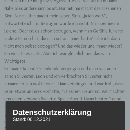
mich. Ich hatte ihn ganz vergessen. Es ist wie als ob in Liams
Nähe alles andere sinnlos ist. Nur mit ihm macht das alles einen
Sinn. Nur mit ihm macht mein Leben Sinn. „Ja ich weiß“,
antwortete ich ihr. Betrügen würde ich nicht. Nur über meine
Leiche. Oder ist es schon betrügen, wenn man Gefühle für eine
andere Person hat, die man schon immer hatte? Habe ich dann
nicht mich selbst betrogen? Und das wieder und immer wieder?
Ich wusste es nicht. Aber ich war glücklich und das war das
Wichtigste.
Ein paar Fifa- und Filmeabende vergingen und dann war auch
schon Silvester. Leon und ich verbrachten Silvester nicht
zusammen. Ich wollte es mit Liam verbringen und war froh, dass
Leon etwas anderes vorhatte, mit seinen Freunden. Wir machten
uns einen schönen Raclette-Spiele-Abend. Liams bester Freund,
sein Bruder und mein kleiner Bruder waren noch da. Irgendwann
Datenschutzerklärung
gingen sie und es waren nur noch Liam, mein kleiner Bruder und
Stand: 06.12.2021
ich. Zum Bleigießen waren wir zu dritt. „Happy New Year“!
Dachte ich mir. Das sollte diesmal ein guter Start ins Neue Jahr