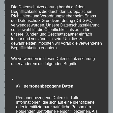
Bank und setzten uns hin. Ich sah ihn an. Seine Augen funkelten
Die Datenschutzerklärung beruht auf den
und er war glücklich. Es war eine Spannung zwischen uns. Wir
Begrifflichkeiten, die durch den Europäischen
beide waren still. Langsam beugte er sich vor und kam immer
Richtlinien- und Verordnungsgeber beim Erlass
der Datenschutz-Grundverordnung (DS-GVO)
näher. Ich schaute ihm auf die Lippen. Er hatte so wunderschöne
verwendet wurden. Unsere Datenschutzerklärung
Lippen. Wie gern ich ihn jetzt küssen würde. Ich schloss meine
soll sowohl für die Öffentlichkeit als auch für
unsere Kunden und Geschäftspartner einfach
Augen und bevor es zu diesem Kuss kam… „Stopp!“, sagte ich.
lesbar und verständlich sein. Um dies zu
„Ich kann das nicht.“
gewährleisten, möchten wir vorab die verwendeten
Begrifflichkeiten erläutern.
Er schaute mich fragend an. Ich konnte es nicht. Ich wollte es
so sehr, aber es ging nicht. Ich war keine Betrügerin. Ich hatte
Wir verwenden in dieser Datenschutzerklärung
noch nie betrogen. Ich musste mich erst von Leon trennen. Erst
unter anderem die folgenden Begriffe:
dann konnte ich meinen Gefühlen freien Lauf lassen. Bis wir bei
mir zu Hause ankamen redeten wir kein Wort. Wir
verabschiedeten uns vor der Haustür und er fuhr heim. Sah er
a) personenbezogene Daten
das etwa als Abfuhr? Er weiß doch, dass ich einen Freund habe.
Wieso kann er keine Gedanken lesen?
Personenbezogene Daten sind alle
Ich schrieb ihm eine Nachricht: „Hey, es tut mir leid wegen
Informationen, die sich auf eine identifizierte
oder identifizierbare natürliche Person (im
vorhin. Ich konnte das einfach noch nicht. Ich fand den Abend
Folgenden „betroffene Person") beziehen. Als