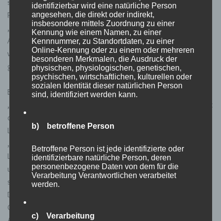
super schön und würde dich gern wiedersehen. Nächste Woche
identifizierbar wird eine natürliche Person
angesehen, die direkt oder indirekt,
Pyjama Party bei Nicky, einer Freundin?“ Er antwortete mit:
insbesondere mittels Zuordnung zu einer
„Verstehe ich. Ja sehr gerne bin ich da dabei.“ Am gleichen
Kennung wie einem Namen, zu einer
Abend schrieb ich Leon was passiert war. Es war ihm egal. Ich
Kennnummer, zu Standortdaten, zu einer
Online-Kennung oder zu einem oder mehreren
war erleichtert, denn so wichtig konnte ich ihm dann auch nicht
besonderen Merkmalen, die Ausdruck der
gewesen sein.
physischen, physiologischen, genetischen,
psychischen, wirtschaftlichen, kulturellen oder
sozialen Identität dieser natürlichen Person
Ein paar Tage später traf ich mich mit Levi. Wir redeten darüber.
sind, identifiziert werden kann.
„Du musst dir klar werden, wen du willst Skye“, sagte er. „Willst
du Leon oder Liam?“ Ich wusste, dass ich Liam wollte. Liam hier,
b) betroffene Person
Liam da, Liam tralalalalala.
„Wir müssen uns treffen, heute Abend im Park“, schrieb ich
Betroffene Person ist jede identifizierte oder
Leon. Er kam zu dem Ort und wir redeten. „Es tut mir so
identifizierbare natürliche Person, deren
personenbezogene Daten von dem für die
unglaublich leid“, sagte ich. „Ich kann das aber nicht mehr“. Er
Verarbeitung Verantwortlichen verarbeitet
schaute mich verblüfft an. „Ist es wegen Liam?“, fragte er mich.
werden.
Das muss ich aber erst noch rausfinden. Ich hatte solche
Gefühle noch nie. „Nein, ja, ich weiß es nicht“, war meine
c) Verarbeitung
Antwort. „Du bist einfach nur ein guter Freund für mich. Ich