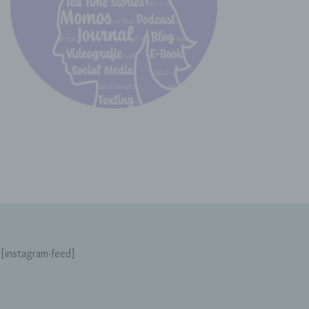
des Benutzers optimiert werden. Cookies
ermöglichen uns, wie bereits erwähnt, die
Benutzer unserer Internetseite wiederzuerkennen.
Zweck dieser Wiedererkennung ist es, den
Nutzern die Verwendung unserer Internetseite zu
erleichtern. Der Benutzer einer Internetseite, die
Cookies verwendet, muss beispielsweise nicht bei
jedem Besuch der Internetseite erneut seine
Zugangsdaten eingeben, weil dies von der
Internetseite und dem auf dem Computersystem
des Benutzers abgelegten Cookie übernommen
wird. Ein weiteres Beispiel ist das Cookie eines
Warenkorbes im Online-Shop. Der Online-Shop
merkt sich die Artikel, die ein Kunde in den
virtuellen Warenkorb gelegt hat, über ein Cookie.
Die betroffene Person kann die Setzung von
Cookies durch unsere Internetseite jederzeit
[instagram-feed]
mittels einer entsprechenden Einstellung des
genutzten Internetbrowsers verhindern und damit
der Setzung von Cookies dauerhaft
widersprechen. Ferner können bereits gesetzte