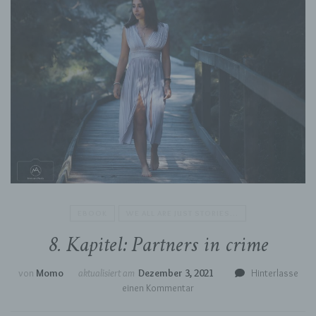
EBOOK
WE ALL ARE JUST STORIES...
8. Kapitel: Partners in crime
von
Momo
aktualisiert am
Dezember 3, 2021
Hinterlasse
zu
einen Kommentar
8.