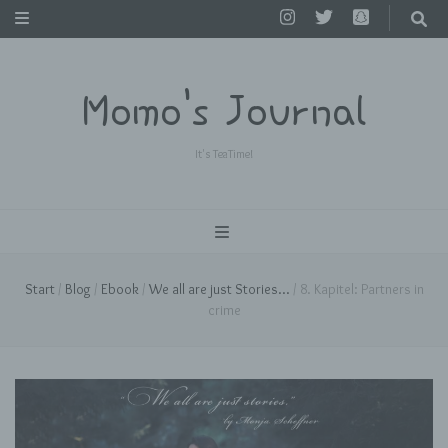
Momo's Journal
It's TeaTime!
Start
/
Blog
/
Ebook
/
We all are just Stories...
/
8. Kapitel: Partners in
crime