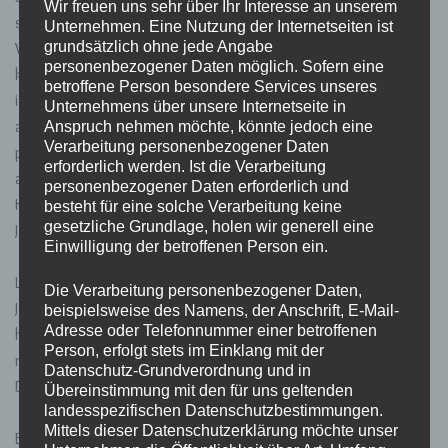
Wir freuen uns sehr über Ihr Interesse an unserem
sein. Ich war unglaublich glücklich. Ich schlief bei Liam im Bett.
Unternehmen. Eine Nutzung der Internetseiten ist
grundsätzlich ohne jede Angabe
Wir schauten uns zum Einschlafen noch einen Film an und
personenbezogener Daten möglich. Sofern eine
kuschelten. Ich war direkt weg. Als ich nachts aufwachte nahm
betroffene Person besondere Services unseres
ich seinen Arm und legte ihn um mich. Er kuschelte sich sofort
Unternehmens über unsere Internetseite in
an mich und legte sein Gesicht in meinen Nacken. Ich konnte
Anspruch nehmen möchte, könnte jedoch eine
Verarbeitung personenbezogener Daten
perfekt weiterschlafen. Als wir am nächsten Morgen
erforderlich werden. Ist die Verarbeitung
aufwachten, machten mein Bruder und ich uns auf dem
personenbezogener Daten erforderlich und
Heimweg. Wir bedankten uns für den schönen Start ins neue
besteht für eine solche Verarbeitung keine
gesetzliche Grundlage, holen wir generell eine
Jahr und verabschiedeten uns.
Einwilligung der betroffenen Person ein.
Liam sah ich aber bald wieder. Es war anders wie die letzten
Die Verarbeitung personenbezogener Daten,
Jahre. Wir hatten einen gemeinsamen Start ins neue Jahr. Wir
beispielsweise des Namens, der Anschrift, E-Mail-
Adresse oder Telefonnummer einer betroffenen
haben uns noch gesehen. Wir hatten nicht keinen Kontakt
Person, erfolgt stets im Einklang mit der
mehr, wie es sonst immer der Fall war. Dieses Jahr ist es anders.
Datenschutz-Grundverordnung und in
Dieses Jahr wird es gut werden.
Übereinstimmung mit den für uns geltenden
landesspezifischen Datenschutzbestimmungen.
Mittels dieser Datenschutzerklärung möchte unser
Eines Abends im Februar gingen wir in den Club. Eigentlich sollte