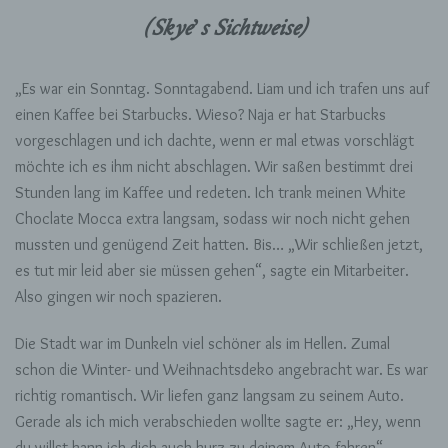
Kapitel:
(Skye’s Sichtweise)
Partners
in
crime
„Es war ein Sonntag. Sonntagabend. Liam und ich trafen uns auf
einen Kaffee bei Starbucks. Wieso? Naja er hat Starbucks
vorgeschlagen und ich dachte, wenn er mal etwas vorschlägt
möchte ich es ihm nicht abschlagen. Wir saßen bestimmt drei
Stunden lang im Kaffee und redeten. Ich trank meinen White
Choclate Mocca extra langsam, sodass wir noch nicht gehen
mussten und genügend Zeit hatten. Bis… „Wir schließen jetzt,
es tut mir leid aber sie müssen gehen“, sagte ein Mitarbeiter.
Also gingen wir noch spazieren.
Die Stadt war im Dunkeln viel schöner als im Hellen. Zumal
schon die Winter- und Weihnachtsdeko angebracht war. Es war
richtig romantisch. Wir liefen ganz langsam zu seinem Auto.
Gerade als ich mich verabschieden wollte sagte er: „Hey, wenn
du willst kann ich dich auch kurz zu deinem Auto fahren“.