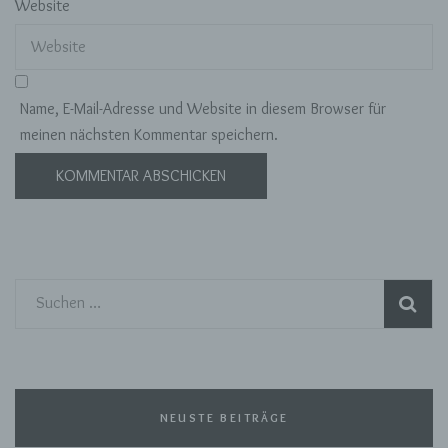
Website
Deutschland
015785747543
E-Mail: momosjournal@yahoo.com
Name, E-Mail-Adresse und Website in diesem Browser für
meinen nächsten Kommentar speichern.
Cookies / SessionStorage / LocalStorage
Die Internetseiten verwenden teilweise so
genannte Cookies, LocalStorage und
SessionStorage. Dies dient dazu, unser Angebot
nutzerfreundlicher, effektiver und sicherer zu
machen. Local Storage und SessionStorage ist
eine Technologie, mit welcher ihr Browser Daten
auf Ihrem Computer oder mobilen Gerät
Suchen
abspeichert. Cookies sind Textdateien, welche
nach:
über einen Internetbrowser auf einem
Computersystem abgelegt und gespeichert
werden. Sie können die Verwendung von Cookies,
LocalStorage und SessionStorage durch
entsprechende Einstellung in Ihrem Browser
NEUSTE BEITRÄGE
verhindern.