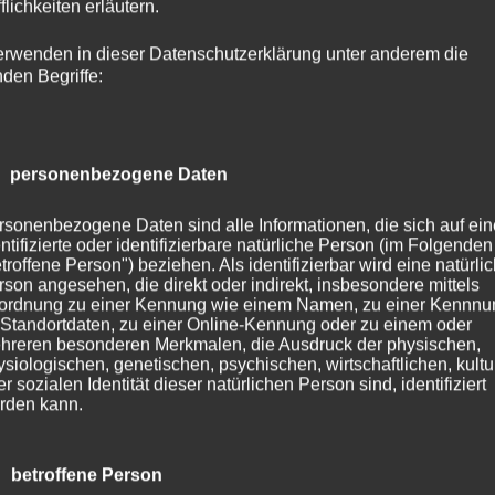
flichkeiten erläutern.
erwenden in dieser Datenschutzerklärung unter anderem die
nden Begriffe:
 personenbezogene Daten
rsonenbezogene Daten sind alle Informationen, die sich auf ein
ntifizierte oder identifizierbare natürliche Person (im Folgenden
württemberg #karlsruhe #students #karlsruhestudent #blog #blogger #podcastlover
troffene Person") beziehen. Als identifizierbar wird eine natürli
rson angesehen, die direkt oder indirekt, insbesondere mittels
ordnung zu einer Kennung wie einem Namen, zu einer Kennn
 Standortdaten, zu einer Online-Kennung oder zu einem oder
hreren besonderen Merkmalen, die Ausdruck der physischen,
ysiologischen, genetischen, psychischen, wirtschaftlichen, kultu
r sozialen Identität dieser natürlichen Person sind, identifiziert
rden kann.
uf meinem Blog. Ich bin 26 und schreibe für mein Leben
 betroffene Person
log findest du einmal den Journal, in dem ich Interviews