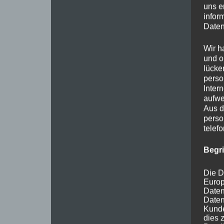
uns e
infor
Daten
Wir h
und o
lücke
perso
Inter
aufwe
Aus d
perso
telef
Begr
Die D
Europ
Daten
Daten
Kunde
dies 