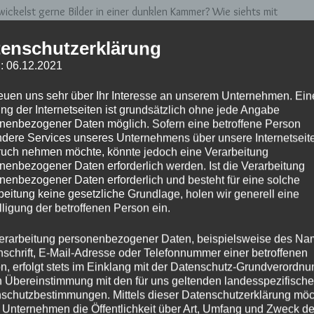
ickelst gerne Bilder in einer dunklen Kammer? Wie siehts mit
ilmkamera? Oder bist du eher der digitale Fotograf:in oder
enschutzerklärung
n ihr Interesse liegt und was sie für Neuigkeiten zu erzählen
: 06.12.2021
reuen uns sehr über Ihr Interesse an unserem Unternehmen. Ein
ng der Internetseiten ist grundsätzlich ohne jede Angabe
nenbezogener Daten möglich. Sofern eine betroffene Person
to oder Video Challenge?!
dere Services unseres Unternehmens über unsere Internetseite
uch nehmen möchte, könnte jedoch eine Verarbeitung
nenbezogener Daten erforderlich werden. Ist die Verarbeitung
nenbezogener Daten erforderlich und besteht für eine solche
beitung keine gesetzliche Grundlage, holen wir generell eine
lligung der betroffenen Person ein.
erarbeitung personenbezogener Daten, beispielsweise des Na
nschrift, E-Mail-Adresse oder Telefonnummer einer betroffenen
n, erfolgt stets im Einklang mit der Datenschutz-Grundverordnu
n Übereinstimmung mit den für uns geltenden landesspezifisch
schutzbestimmungen. Mittels dieser Datenschutzerklärung mö
 Unternehmen die Öffentlichkeit über Art, Umfang und Zweck de