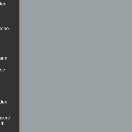
ten
.
ische
n
ann.
ise
 den
e
nsere
 Um