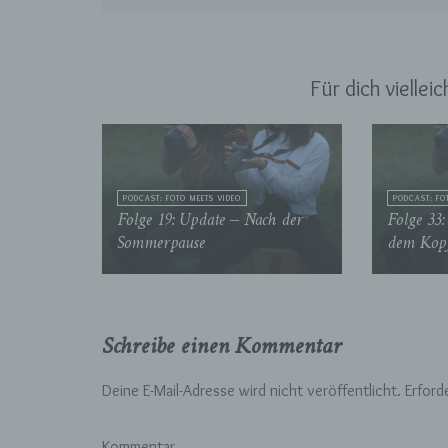
e)
Für dich viellei
Pro
pe
pe
pe
be
wir
PODCAST: FOTO MEETS VIDEO
PODCAST: FO
Folge 19: Update – Nach der
Folge 33
Zu
Sommerpause
dem Kopf
na
f)
Schreibe einen Kommentar
Ps
ei
Hi
Deine E-Mail-Adresse wird nicht veröffentlicht.
Erford
be
zu
te
Kommentar