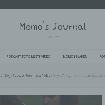
Momo's Journal
It's TeaTime!
PODCAST: FOTO MEETS VIDEO
MOMOS PLANER
POR
rt
/
Blog
/
Podcast: Foto meets Video
/
Folge 17: Negative sind zum Entwickel