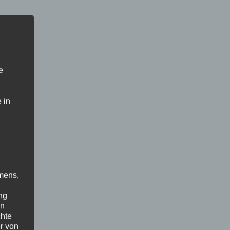
e
 in
mens,
ng
en
chte
r von