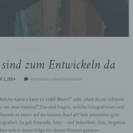
T: FOTO MEETS VIDEO
e sind zum Entwickeln da
zu
l 2, 2024
Hinterlasse einen Kommentar
Folge
17:
Negative
Welche Kamera kann so stabil filmen?“ oder „Hast du ein schönes
sind
er mit einer Kamera?“ Das sind Fragen, welche Fotograf:innen und
zum
 kommt es immer auf die Kamera drauf an? Wie entstehen gute
Entwickeln
ografiert. Es gab Polaroids, Foto – und Videofilme, Dias, Negative.
da
ben sich in dieser Folge mit diesen Themen genauer