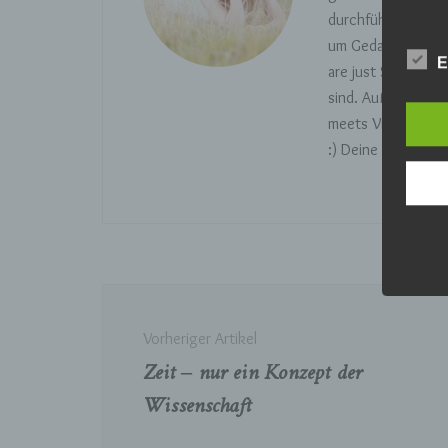
durchführe und dir
Bet
um Gedankengänge 
Pe
E
Ve
are just Stories" 
sind. Außerdem hab
meets Video - auc
c)
:) Deine Momo
Ver
au
Zu
Er
An
Ve
ei
Beitragsnavigation
Ve
Vorheriger Artikel
Zeit – nur ein Konzept der
d)
Wissenschaft
Ei
pe
ei