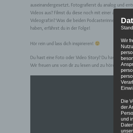
auseinandergesetzt. Fotografierst du analog und entw
Videos aus? Filmst du diese noch mit einer analogen F
Dat
Videograf:in? Was die beiden Podcasterinnen tun, wori
haben, erfährst du in der Folge!
Stand
Wir f
Hör rein und lass dich inspirieren!
Nutzu
perso
Du hast eine Foto oder Video Story? Du hast eine Fo
beson
Anspr
Wir freuen uns von dir zu lesen und zu hören.
perso
perso
Verar
Einwi
Die V
der A
Perso
und i
Daten
unser