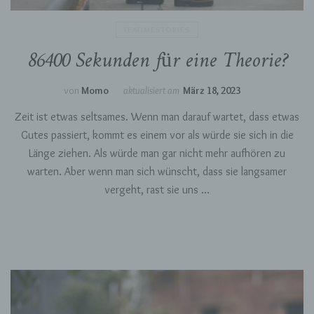
identifizierbaren natürlichen Person
zugewiesen werden.
TEATIMESTORIES
86400 Sekunden für eine Theorie?
g) Verantwortlicher oder für die
Verarbeitung Verantwortlicher
von
Momo
aktualisiert am
März 18, 2023
Verantwortlicher oder für die Verarbeitung
Zeit ist etwas seltsames. Wenn man darauf wartet, dass etwas
Verantwortlicher ist die natürliche oder
juristische Person, Behörde, Einrichtung oder
Gutes passiert, kommt es einem vor als würde sie sich in die
andere Stelle, die allein oder gemeinsam mit
Länge ziehen. Als würde man gar nicht mehr aufhören zu
anderen über die Zwecke und Mittel der
Verarbeitung von personenbezogenen Daten
warten. Aber wenn man sich wünscht, dass sie langsamer
entscheidet. Sind die Zwecke und Mittel dieser
vergeht, rast sie uns …
Verarbeitung durch das Unionsrecht oder das
Recht der Mitgliedstaaten vorgegeben, so kann
der Verantwortliche beziehungsweise können
die bestimmten Kriterien seiner Benennung
nach dem Unionsrecht oder dem Recht der
Mitgliedstaaten vorgesehen werden.
h) Auftragsverarbeiter