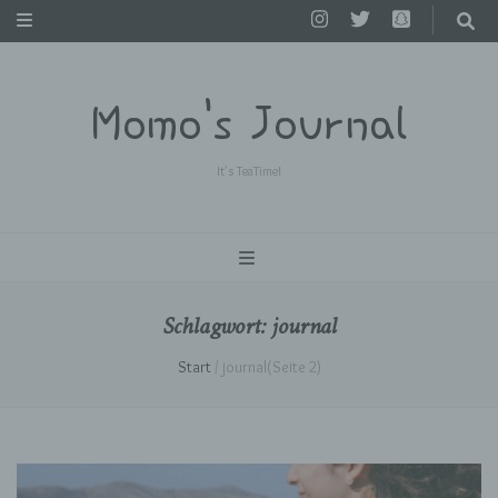
Momo's Journal
It's TeaTime!
Schlagwort:
journal
Start
/
journal
(Seite 2)