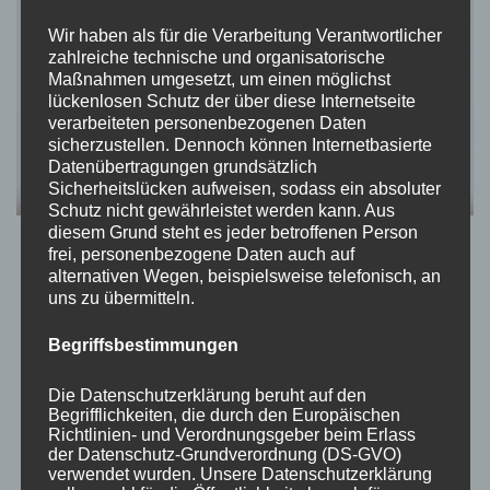
Wir haben als für die Verarbeitung Verantwortlicher
zahlreiche technische und organisatorische
Maßnahmen umgesetzt, um einen möglichst
lückenlosen Schutz der über diese Internetseite
verarbeiteten personenbezogenen Daten
sicherzustellen. Dennoch können Internetbasierte
Datenübertragungen grundsätzlich
Sicherheitslücken aufweisen, sodass ein absoluter
Schutz nicht gewährleistet werden kann. Aus
diesem Grund steht es jeder betroffenen Person
TEATIMESTORIES
frei, personenbezogene Daten auch auf
Bist du Optimist, Pessimist oder
alternativen Wegen, beispielsweise telefonisch, an
uns zu übermitteln.
Realist?
Begriffsbestimmungen
von
Momo
aktualisiert am
April 17, 2023
Die Datenschutzerklärung beruht auf den
Begrifflichkeiten, die durch den Europäischen
Hellen Keller sagte einmal: „Optimism is the faith that leads to
Richtlinien- und Verordnungsgeber beim Erlass
der Datenschutz-Grundverordnung (DS-GVO)
achievement nothing can be done without hope and
verwendet wurden. Unsere Datenschutzerklärung
conficence. No pessimist ever discovered the secrets of the