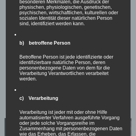
besonderen Merkmalen, die Ausdruck der
TEATIMESTORIES
physischen, physiologischen, genetischen,
psychischen, wirtschaftlichen, kulturellen oder
Bring deine Seele zum Vorschein!
sozialen Identität dieser natürlichen Person
sind, identifiziert werden kann.
von
Momo
aktualisiert am
April 2, 2023
b) betroffene Person
Wenn man ein Bild von einem Menschen in Farbe macht,
fotografiert man seine Kleidung. Doch fotografiert man einen
Betroffene Person ist jede identifizierte oder
Menschen in schwarz/weiß, bringt man seine Seele zum
identifizierbare natürliche Person, deren
Vorschein. Die Interpretation dessen ist unterschiedlich.
personenbezogene Daten von dem für die
Verarbeitung Verantwortlichen verarbeitet
Menschen sind wunderschön, innerlich als auch äußerlich. Sie
werden.
sind glücklich und traurig. Jeder …
c) Verarbeitung
Verarbeitung ist jeder mit oder ohne Hilfe
automatisierter Verfahren ausgeführte Vorgang
oder jede solche Vorgangsreihe im
Zusammenhang mit personenbezogenen Daten
wie das Erheben, das Erfassen, die