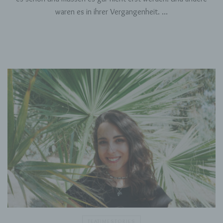
Dritter ist eine natürliche oder juristische
waren es in ihrer Vergangenheit. …
Person, Behörde, Einrichtung oder andere
Stelle außer der betroffenen Person, dem
Verantwortlichen, dem Auftragsverarbeiter und
den Personen, die unter der unmittelbaren
Verantwortung des Verantwortlichen oder des
Auftragsverarbeiters befugt sind, die
personenbezogenen Daten zu verarbeiten.
k) Einwilligung
Einwilligung ist jede von der betroffenen Person
freiwillig für den bestimmten Fall in informierter
Weise und unmissverständlich abgegebene
Willensbekundung in Form einer Erklärung oder
einer sonstigen eindeutigen bestätigenden
Handlung, mit der die betroffene Person zu
verstehen gibt, dass sie mit der Verarbeitung
der sie betreffenden personenbezogenen Daten
einverstanden ist.
TEATIMESTORIES