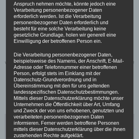
Anspruch nehmen möchte, könnte jedoch eine
TEATIMESTORIES
Verarbeitung personenbezogener Daten
Was erhoffst du dir vom Leben?
erforderlich werden. Ist die Verarbeitung
personenbezogener Daten erforderlich und
besteht für eine solche Verarbeitung keine
von
Momo
aktualisiert am
April 17, 2023
gesetzliche Grundlage, holen wir generell eine
Einwilligung der betroffenen Person ein.
„I think it’s time to be happy again.“Als Kind bekommen wir oft
gesagt: „Lächle und setze ein fröhliches Gesicht auf.“ Werden
Die Verarbeitung personenbezogener Daten,
beispielsweise des Namens, der Anschrift, E-Mail-
wir dann erwachsen heißt es wir sollen unseren Traum Leben, die
Adresse oder Telefonnummer einer betroffenen
Dinge positiv sehen, dankbar für das Leben sein und das Beste
Person, erfolgt stets im Einklang mit der
aus dem …
Datenschutz-Grundverordnung und in
Übereinstimmung mit den für uns geltenden
landesspezifischen Datenschutzbestimmungen.
Mittels dieser Datenschutzerklärung möchte unser
Unternehmen die Öffentlichkeit über Art, Umfang
und Zweck der von uns erhobenen, genutzten und
verarbeiteten personenbezogenen Daten
informieren. Ferner werden betroffene Personen
mittels dieser Datenschutzerklärung über die ihnen
zustehenden Rechte aufgeklärt.