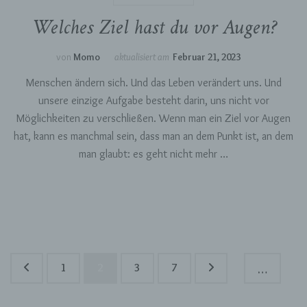
Welches Ziel hast du vor Augen?
Name und Anschrift des für die Verarbeitung
Verantwortlichen
von
Momo
aktualisiert am
Februar 21, 2023
Verantwortlicher im Sinne der Datenschutz-
Grundverordnung, sonstiger in den Mitgliedstaaten
Menschen ändern sich. Und das Leben verändert uns. Und
der Europäischen Union geltenden
unsere einzige Aufgabe besteht darin, uns nicht vor
Datenschutzgesetze und anderer Bestimmungen
Möglichkeiten zu verschließen. Wenn man ein Ziel vor Augen
mit datenschutzrechtlichem Charakter ist die:
hat, kann es manchmal sein, dass man an dem Punkt ist, an dem
Momosjournal
man glaubt: es geht nicht mehr …
Monja Scheffner
76189 Karlsruhe
Deutschland
Seitennummerierung
Seite
Seite
Seite
Seite
1
2
3
7
015785747543
…
der
Beiträge
E-Mail: momosjournal@yahoo.com