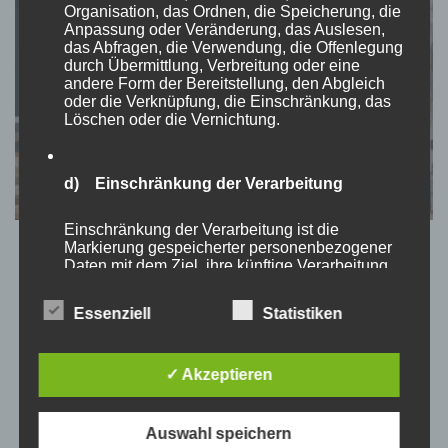
Organisation, das Ordnen, die Speicherung, die
Anpassung oder Veränderung, das Auslesen,
das Abfragen, die Verwendung, die Offenlegung
durch Übermittlung, Verbreitung oder eine
andere Form der Bereitstellung, den Abgleich
oder die Verknüpfung, die Einschränkung, das
Löschen oder die Vernichtung.
d) Einschränkung der Verarbeitung
Einschränkung der Verarbeitung ist die
Markierung gespeicherter personenbezogener
TEATIMESTORIES
Daten mit dem Ziel, ihre künftige Verarbeitung
So wie du jetzt bist – und nicht
einzuschränken.
anders!
Essenziell
Statistiken
e) Profiling
✓ Akzeptieren
von
Momo
aktualisiert am
März 26, 2023
Profiling ist jede Art der automatisierten
Verarbeitung personenbezogener Daten, die
Warum ergreifen wir oft die Flucht sobald wir die kleinste
darin besteht, dass diese personenbezogenen
Auswahl speichern
Verbundenheit verspüren? Warum ist es wie ein Zwang sich
Daten verwendet werden, um bestimmte