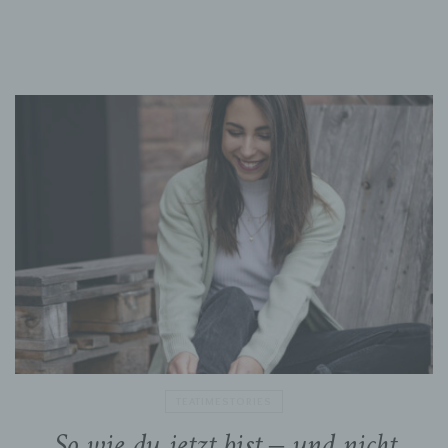
Dritter ist eine natürliche oder juristische
Person, Behörde, Einrichtung oder andere
Stelle außer der betroffenen Person, dem
Verantwortlichen, dem Auftragsverarbeiter und
den Personen, die unter der unmittelbaren
Verantwortung des Verantwortlichen oder des
Auftragsverarbeiters befugt sind, die
personenbezogenen Daten zu verarbeiten.
k) Einwilligung
Einwilligung ist jede von der betroffenen Person
freiwillig für den bestimmten Fall in informierter
Weise und unmissverständlich abgegebene
Willensbekundung in Form einer Erklärung oder
einer sonstigen eindeutigen bestätigenden
Handlung, mit der die betroffene Person zu
verstehen gibt, dass sie mit der Verarbeitung
der sie betreffenden personenbezogenen Daten
einverstanden ist.
TEATIMESTORIES
So wie du jetzt bist – und nicht