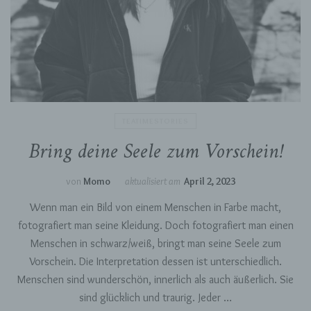
Auftragsverarbeiter ist eine natürliche oder
juristische Person, Behörde, Einrichtung oder
andere Stelle, die personenbezogene Daten im
Auftrag des Verantwortlichen verarbeitet.
i) Empfänger
TEATIMESTORIES
Empfänger ist eine natürliche oder juristische
Bring deine Seele zum Vorschein!
Person, Behörde, Einrichtung oder andere
Stelle, der personenbezogene Daten
offengelegt werden, unabhängig davon, ob es
von
Momo
aktualisiert am
April 2, 2023
sich bei ihr um einen Dritten handelt oder nicht.
Behörden, die im Rahmen eines bestimmten
Wenn man ein Bild von einem Menschen in Farbe macht,
Untersuchungsauftrags nach dem Unionsrecht
oder dem Recht der Mitgliedstaaten
fotografiert man seine Kleidung. Doch fotografiert man einen
möglicherweise personenbezogene Daten
Menschen in schwarz/weiß, bringt man seine Seele zum
erhalten, gelten jedoch nicht als Empfänger.
Vorschein. Die Interpretation dessen ist unterschiedlich.
Menschen sind wunderschön, innerlich als auch äußerlich. Sie
j) Dritter
sind glücklich und traurig. Jeder …