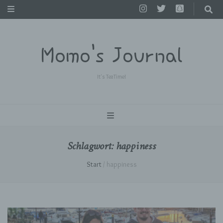
Momo's Journal
It's TeaTime!
Schlagwort:
happiness
Start
/
happiness