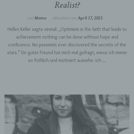
Realist?
identifizierbaren natürlichen Person
zugewiesen werden.
von
Momo
aktualisiert am
April 17, 2023
g) Verantwortlicher oder für die
Hellen Keller sagte einmal: „Optimism is the faith that leads to
Verarbeitung Verantwortlicher
achievement nothing can be done without hope and
conficence. No pessimist ever discovered the secrets of the
Verantwortlicher oder für die Verarbeitung
Verantwortlicher ist die natürliche oder
stars.“ Ein guter Freund hat mich mal gefragt, wieso ich immer
juristische Person, Behörde, Einrichtung oder
so fröhlich und motiviert aussehe. Ich …
andere Stelle, die allein oder gemeinsam mit
anderen über die Zwecke und Mittel der
Verarbeitung von personenbezogenen Daten
entscheidet. Sind die Zwecke und Mittel dieser
Verarbeitung durch das Unionsrecht oder das
Recht der Mitgliedstaaten vorgegeben, so kann
der Verantwortliche beziehungsweise können
die bestimmten Kriterien seiner Benennung
nach dem Unionsrecht oder dem Recht der
Mitgliedstaaten vorgesehen werden.
h) Auftragsverarbeiter