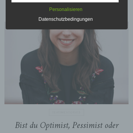
persönliche Aspekte, die sich auf eine
Personalisieren
natürliche Person beziehen, zu bewerten,
insbesondere, um Aspekte bezüglich
Datenschutzbedingungen
Arbeitsleistung, wirtschaftlicher Lage,
Gesundheit, persönlicher Vorlieben, Interessen,
Zuverlässigkeit, Verhalten, Aufenthaltsort oder
Ortswechsel dieser natürlichen Person zu
analysieren oder vorherzusagen.
f) Pseudonymisierung
Pseudonymisierung ist die Verarbeitung
personenbezogener Daten in einer Weise, auf
welche die personenbezogenen Daten ohne
Hinzuziehung zusätzlicher Informationen nicht
mehr einer spezifischen betroffenen Person
zugeordnet werden können, sofern diese
zusätzlichen Informationen gesondert
aufbewahrt werden und technischen und
TEATIMESTORIES
organisatorischen Maßnahmen unterliegen, die
Bist du Optimist, Pessimist oder
gewährleisten, dass die personenbezogenen
Daten nicht einer identifizierten oder