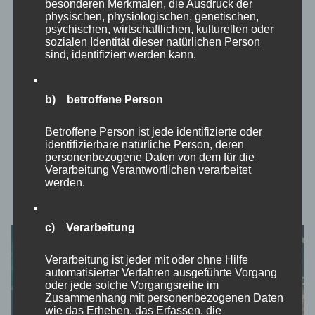
Be grateful, spread love!
besonderen Merkmalen, die Ausdruck der
physischen, physiologischen, genetischen,
psychischen, wirtschaftlichen, kulturellen oder
sozialen Identität dieser natürlichen Person
von
Momo
aktualisiert am
April 23, 2023
sind, identifiziert werden kann.
Hast du dir schonmal klargemacht, was für ein Riesen Glück du
eigentlich hast? „Wie viel Leid und Unrecht herrscht auf der
b) betroffene Person
Welt? Es gibt jeden Tag, in jeder Sekunde irgendwo auf unserer
Erde jemanden, der vor Schmerz und Angst Tränen vergießt.
Betroffene Person ist jede identifizierte oder
Eine Frau wird vergewaltigt, …
identifizierbare natürliche Person, deren
personenbezogene Daten von dem für die
Verarbeitung Verantwortlichen verarbeitet
werden.
c) Verarbeitung
Verarbeitung ist jeder mit oder ohne Hilfe
automatisierter Verfahren ausgeführte Vorgang
oder jede solche Vorgangsreihe im
Zusammenhang mit personenbezogenen Daten
wie das Erheben, das Erfassen, die