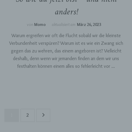
anders!
Name und Anschrift des für die Verarbeitung
Verantwortlichen
von
Momo
aktualisiert am
März 26, 2023
Verantwortlicher im Sinne der Datenschutz-
Grundverordnung, sonstiger in den Mitgliedstaaten
Warum ergreifen wir oft die Flucht sobald wir die kleinste
der Europäischen Union geltenden
Verbundenheit verspüren? Warum ist es wie ein Zwang sich
Datenschutzgesetze und anderer Bestimmungen
gegen das zu wehren, das einem angeboren ist? Vielleicht
mit datenschutzrechtlichem Charakter ist die:
deshalb, denn wenn wir jemanden finden an dem wir uns
Momosjournal
festhalten können einem alles so fehlerleicht vor …
Monja Scheffner
76189 Karlsruhe
Deutschland
Seitennummerierung
Seite
Seite
1
2
015785747543
der
Beiträge
E-Mail: momosjournal@yahoo.com