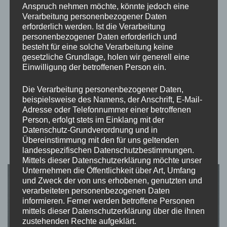
Sklave der Impulse
Anspruch nehmen möchte, könnte jedoch eine
Verarbeitung personenbezogener Daten
erforderlich werden. Ist die Verarbeitung
von
Momo
aktualisiert am
Mai 5, 2023
personenbezogener Daten erforderlich und
besteht für eine solche Verarbeitung keine
Der Körper ist ein Sklave seiner Impulse. Das, was uns
gesetzliche Grundlage, holen wir generell eine
menschlich macht, ist das was wir kontrollieren können. Wir
Einwilligung der betroffenen Person ein.
regen uns auf, können wütend und aggressiv sein. Aber dann,
Die Verarbeitung personenbezogener Daten,
wenn sich diese Aufregung gelegt hat und der Sturm schon
beispielsweise des Namens, der Anschrift, E-Mail-
wegzieht, wenn wir uns wieder beruhigt …
Adresse oder Telefonnummer einer betroffenen
Person, erfolgt stets im Einklang mit der
Datenschutz-Grundverordnung und in
Übereinstimmung mit den für uns geltenden
landesspezifischen Datenschutzbestimmungen.
Mittels dieser Datenschutzerklärung möchte unser
Unternehmen die Öffentlichkeit über Art, Umfang
und Zweck der von uns erhobenen, genutzten und
verarbeiteten personenbezogenen Daten
informieren. Ferner werden betroffene Personen
mittels dieser Datenschutzerklärung über die ihnen
zustehenden Rechte aufgeklärt.