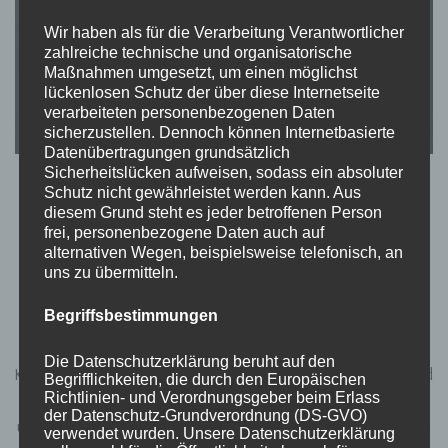
Wir haben als für die Verarbeitung Verantwortlicher
zahlreiche technische und organisatorische
Maßnahmen umgesetzt, um einen möglichst
lückenlosen Schutz der über diese Internetseite
verarbeiteten personenbezogenen Daten
sicherzustellen. Dennoch können Internetbasierte
Datenübertragungen grundsätzlich
Sicherheitslücken aufweisen, sodass ein absoluter
TEATIMESTORIES
Schutz nicht gewährleistet werden kann. Aus
Das Gehirn – ein geheimnisvolles
diesem Grund steht es jeder betroffenen Person
frei, personenbezogene Daten auch auf
Organ?
alternativen Wegen, beispielsweise telefonisch, an
uns zu übermitteln.
von
Momo
aktualisiert am
Mai 2, 2023
Begriffsbestimmungen
„Das Gehirn ist das geheimnisvollste Organ im menschlichen
Die Datenschutzerklärung beruht auf den
Körper. Es lernt, es verändert sich und passt sich an. Es sagt und
Begrifflichkeiten, die durch den Europäischen
Richtlinien- und Verordnungsgeber beim Erlass
was wir sehen, was wir hören. Es lässt uns Liebe empfinden,
der Datenschutz-Grundverordnung (DS-GVO)
unsere Seele ruht dort. Egal wie viel wir forschen, niemand kann
verwendet wurden. Unsere Datenschutzerklärung