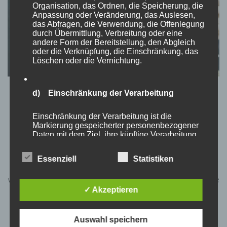
Organisation, das Ordnen, die Speicherung, die
Anpassung oder Veränderung, das Auslesen,
das Abfragen, die Verwendung, die Offenlegung
durch Übermittlung, Verbreitung oder eine
andere Form der Bereitstellung, den Abgleich
oder die Verknüpfung, die Einschränkung, das
Löschen oder die Vernichtung.
TEATIMESTORIES
d) Einschränkung der Verarbeitung
Was erhoffst du dir vom Leben?
Einschränkung der Verarbeitung ist die
Markierung gespeicherter personenbezogener
von
Momo
aktualisiert am
April 17, 2023
Daten mit dem Ziel, ihre künftige Verarbeitung
einzuschränken.
„I think it’s time to be happy again.“Als Kind bekommen wir oft
Essenziell
Statistiken
gesagt: „Lächle und setze ein fröhliches Gesicht auf.“ Werden
e) Profiling
wir dann erwachsen heißt es wir sollen unseren Traum Leben, die
✓ Akzeptieren
Dinge positiv sehen, dankbar für das Leben sein und das Beste
Profiling ist jede Art der automatisierten
aus dem …
Verarbeitung personenbezogener Daten, die
darin besteht, dass diese personenbezogenen
Auswahl speichern
Daten verwendet werden, um bestimmte