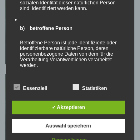
sozialen Identität dieser natürlichen Person
sind, identifiziert werden kann.
b) betroffene Person
PODCAST: FOTO MEETS VIDEO
Folge 26: Planen, Aufstellen,
Betroffene Person ist jede identifizierte oder
Fokussieren & kein FAKE erzeugen
identifizierbare natürliche Person, deren
personenbezogene Daten von dem für die
Verarbeitung Verantwortlichen verarbeitet
werden.
c) Verarbeitung
Essenziell
Statistiken
Verarbeitung ist jeder mit oder ohne Hilfe
automatisierter Verfahren ausgeführte Vorgang
✓ Akzeptieren
oder jede solche Vorgangsreihe im
PODCAST: FOTO MEETS VIDEO
Zusammenhang mit personenbezogenen Daten
Folge 21: Wenn der Fotograf das
wie das Erheben, das Erfassen, die
Auswahl speichern
Organisation, das Ordnen, die Speicherung, die
Brautpaar verliert
Anpassung oder Veränderung, das Auslesen,
das Abfragen, die Verwendung, die Offenlegung