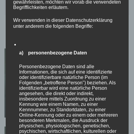
gewährleisten, möchten wir vorab die verwendeten
time!
happen
Begrifflichkeiten erläutern.
Wir verwenden in dieser Datenschutzerklärung
unter anderem die folgenden Begriffe:
Für dich vielleicht ebenfalls interessant …
a) personenbezogene Daten
Personenbezogene Daten sind alle
Informationen, die sich auf eine identifizierte
oder identifizierbare natürliche Person (im
Folgenden „betroffene Person") beziehen. Als
identifizierbar wird eine natürliche Person
PODCAST: FOTO MEETS VIDEO
Folge 11: Spirituelle Momente,
angesehen, die direkt oder indirekt,
insbesondere mittels Zuordnung zu einer
Erleuchtungen und pure Inspiration
Kennung wie einem Namen, zu einer
Kennnummer, zu Standortdaten, zu einer
Online-Kennung oder zu einem oder mehreren
besonderen Merkmalen, die Ausdruck der
physischen, physiologischen, genetischen,
psychischen, wirtschaftlichen, kulturellen oder