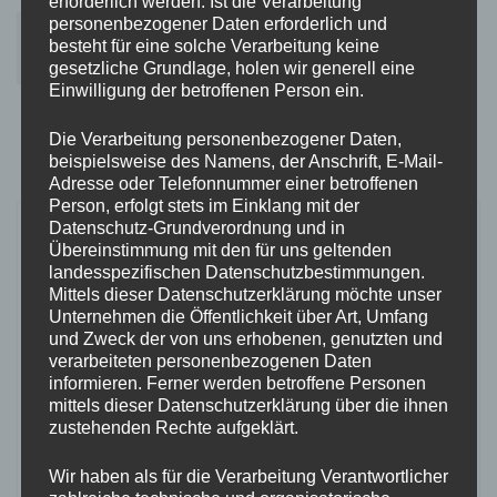
erforderlich werden. Ist die Verarbeitung
personenbezogener Daten erforderlich und
#FOTOMEETSVIDEO #podcast #videography #fotography #pfalz
besteht für eine solche Verarbeitung keine
#badenwürttemberg #karlsruhe #students #karlsruhestudent #blog #blogger
#podcastlover #studentenpodcast #laberpodcast
gesetzliche Grundlage, holen wir generell eine
Einwilligung der betroffenen Person ein.
Die Verarbeitung personenbezogener Daten,
beispielsweise des Namens, der Anschrift, E-Mail-
Adresse oder Telefonnummer einer betroffenen
Person, erfolgt stets im Einklang mit der
Datenschutz-Grundverordnung und in
Übereinstimmung mit den für uns geltenden
landesspezifischen Datenschutzbestimmungen.
Mittels dieser Datenschutzerklärung möchte unser
Unternehmen die Öffentlichkeit über Art, Umfang
und Zweck der von uns erhobenen, genutzten und
verarbeiteten personenbezogenen Daten
informieren. Ferner werden betroffene Personen
mittels dieser Datenschutzerklärung über die ihnen
Momo
zustehenden Rechte aufgeklärt.
Hey! Willkommen auf meinem Blog. Ich bin 26 und
Wir haben als für die Verarbeitung Verantwortlicher