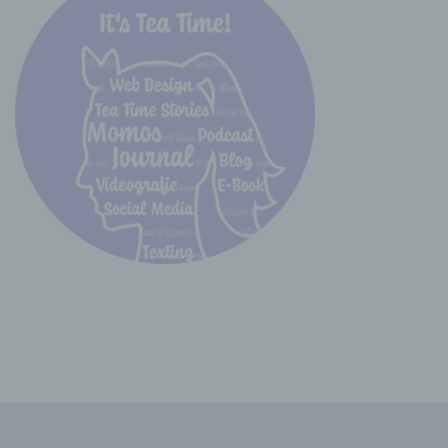
andere Stelle, die personenbezogene Daten im
Auftrag des Verantwortlichen verarbeitet.
i) Empfänger
Empfänger ist eine natürliche oder juristische
Person, Behörde, Einrichtung oder andere
Stelle, der personenbezogene Daten
offengelegt werden, unabhängig davon, ob es
sich bei ihr um einen Dritten handelt oder nicht.
Behörden, die im Rahmen eines bestimmten
Untersuchungsauftrags nach dem Unionsrecht
oder dem Recht der Mitgliedstaaten
möglicherweise personenbezogene Daten
erhalten, gelten jedoch nicht als Empfänger.
j) Dritter
Dritter ist eine natürliche oder juristische
Person, Behörde, Einrichtung oder andere