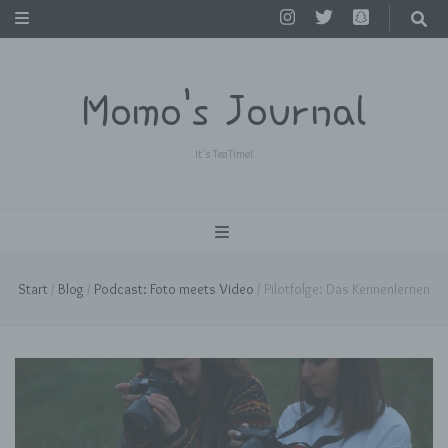
Momo's Journal
It's TeaTime!
Start
/
Blog
/
Podcast: Foto meets Video
/
Pilotfolge: Das Kennenlernen