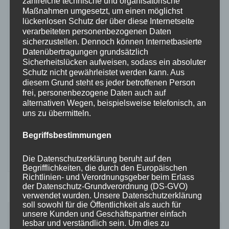
schreibe für mein Leben gern. Auf meinem Blog
zahlreiche technische und organisatorische
Maßnahmen umgesetzt, um einen möglichst
findest du einmal den Journal, in dem ich Interviews
lückenlosen Schutz der über diese Internetseite
durchführe und dir aktuelles mitteile, aber auch die
verarbeiteten personenbezogenen Daten
TeaTimeStories, in denen es um Gedankengänge
sicherzustellen. Dennoch können Internetbasierte
Datenübertragungen grundsätzlich
und Kurzgeschichten geht, als auch mein E-Book
Sicherheitslücken aufweisen, sodass ein absoluter
"We all are just Stories" in dem mehrere Kapitel
Schutz nicht gewährleistet werden kann. Aus
meiner Kurzgeschichte veröffentlicht sind.
diesem Grund steht es jeder betroffenen Person
frei, personenbezogene Daten auch auf
Außerdem habe ich seit 2021 einen Podcast mit
alternativen Wegen, beispielsweise telefonisch, an
Annika, der heißt Foto meets Video - auch diesen
uns zu übermitteln.
kannst du hierüber hören. Viel Spaß beim Stöbern!
:) Deine Momo
Begriffsbestimmungen
Die Datenschutzerklärung beruht auf den
Begrifflichkeiten, die durch den Europäischen
Richtlinien- und Verordnungsgeber beim Erlass
der Datenschutz-Grundverordnung (DS-GVO)
verwendet wurden. Unsere Datenschutzerklärung
soll sowohl für die Öffentlichkeit als auch für
Beitragsnavigation
unsere Kunden und Geschäftspartner einfach
Vorheriger Artikel
Nächster Artikel
lesbar und verständlich sein. Um dies zu
5. Kapitel: Don’t waste your
6. Kapitel: Tragedies