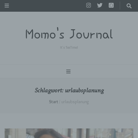
Momo's Journal
It's TeaTime!
Schlagwort:
urlaubsplanung
Start
/
urlaubsplanung