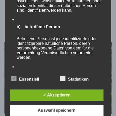
psychischen, wirtschaftlichen, kulturellen oder
Beschreibung stand zwar, dass es einen Parkplatz auf dem
sozialen Identität dieser natürlichen Person
sind, identifiziert werden kann.
Grundstück geben würde – nur …
b) betroffene Person
Betroffene Person ist jede identifizierte oder
identifizierbare natürliche Person, deren
personenbezogene Daten von dem für die
Verarbeitung Verantwortlichen verarbeitet
werden.
c) Verarbeitung
Essenziell
Statistiken
Verarbeitung ist jeder mit oder ohne Hilfe
automatisierter Verfahren ausgeführte Vorgang
oder jede solche Vorgangsreihe im
✓ Akzeptieren
Zusammenhang mit personenbezogenen Daten
wie das Erheben, das Erfassen, die
Organisation, das Ordnen, die Speicherung, die
Auswahl speichern
Anpassung oder Veränderung, das Auslesen,