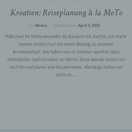
juristische Person, Behörde, Einrichtung oder
Kroatien: Reiseplanung à la MoTo
andere Stelle, die personenbezogene Daten im
Auftrag des Verantwortlichen verarbeitet.
von
Momo
aktualisiert am
April 3, 2022
i) Empfänger
Hallöchen ihr Weltenbummler da draußen! Ich dachte, ich starte
meinen ersten Post mit einem Beitrag zu unserem
Empfänger ist eine natürliche oder juristische
Person, Behörde, Einrichtung oder andere
Kroatienurlaub. Wir haben uns im Sommer spontan dazu
Stelle, der personenbezogene Daten
entschieden nach Kroatien zu fahren. Eines abends setzte ich
offengelegt werden, unabhängig davon, ob es
sich bei ihr um einen Dritten handelt oder nicht.
mich hin und plante eine Kroatienreise. Allerdings hatten wir
Behörden, die im Rahmen eines bestimmten
nicht so …
Untersuchungsauftrags nach dem Unionsrecht
oder dem Recht der Mitgliedstaaten
möglicherweise personenbezogene Daten
erhalten, gelten jedoch nicht als Empfänger.
j) Dritter
Dritter ist eine natürliche oder juristische
Person, Behörde, Einrichtung oder andere