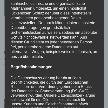
zahlreiche technische und organisatorische
Maßnahmen umgesetzt, um einen möglichst
lückenlosen Schutz der über diese Internetseite
verarbeiteten personenbezogenen Daten
sicherzustellen. Dennoch können Internetbasierte
KROATIEN
REISEBLOG
Datenübertragungen grundsätzlich
Kroatien: Krk
Sicherheitslücken aufweisen, sodass ein absoluter
Schutz nicht gewährleistet werden kann. Aus
diesem Grund steht es jeder betroffenen Person
von
Momo
aktualisiert am
September 1, 2022
frei, personenbezogene Daten auch auf
alternativen Wegen, beispielsweise telefonisch, an
Hallöchen liebe Weltenbummler, im Blogartikel Rijeka hatte ich ja
uns zu übermitteln.
erwähnt, dass ich einen extra Artikel zu Krk mache – und hier ist
er! Für uns ging es in der früh um acht Uhr los. Wir waren gegen
Begriffsbestimmungen
halb 9 auf der Insel Krk und fanden …
Die Datenschutzerklärung beruht auf den
Begrifflichkeiten, die durch den Europäischen
Richtlinien- und Verordnungsgeber beim Erlass
der Datenschutz-Grundverordnung (DS-GVO)
verwendet wurden. Unsere Datenschutzerklärung
soll sowohl für die Öffentlichkeit als auch für
unsere Kunden und Geschäftspartner einfach