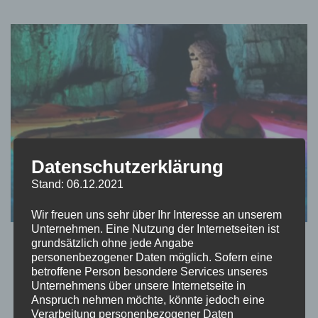
Datenschutzerklärung
Stand: 06.12.2021
Wir freuen uns sehr über Ihr Interesse an unserem
Unternehmen. Eine Nutzung der Internetseiten ist
KROATIEN
REISEBLOG
grundsätzlich ohne jede Angabe
personenbezogener Daten möglich. Sofern eine
Kroatien: Rovinj & Pula
betroffene Person besondere Services unseres
Unternehmens über unsere Internetseite in
Anspruch nehmen möchte, könnte jedoch eine
von
Momo
aktualisiert am
April 3, 2022
Verarbeitung personenbezogener Daten