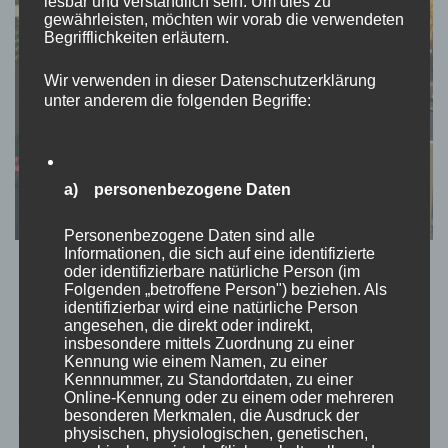
lesbar und verständlich sein. Um dies zu
gewährleisten, möchten wir vorab die verwendeten
Begrifflichkeiten erläutern.
Wir verwenden in dieser Datenschutzerklärung
unter anderem die folgenden Begriffe:
a) personenbezogene Daten
Personenbezogene Daten sind alle
Informationen, die sich auf eine identifizierte
KROATIEN
REISEBLOG
oder identifizierbare natürliche Person (im
Folgenden „betroffene Person") beziehen. Als
Kroatien: Rijeka
identifizierbar wird eine natürliche Person
angesehen, die direkt oder indirekt,
insbesondere mittels Zuordnung zu einer
von
Momo
aktualisiert am
April 3, 2022
Kennung wie einem Namen, zu einer
Kennnummer, zu Standortdaten, zu einer
Hallöchen liebe Weltenbummler, wir sind recht spät in Rijeka
Online-Kennung oder zu einem oder mehreren
besonderen Merkmalen, die Ausdruck der
angekommen. Ich meine es war gegen 21 Uhr am Abend. Es war
physischen, physiologischen, genetischen,
ein Desaster, denn wir fanden unser Airbnb nicht. In der