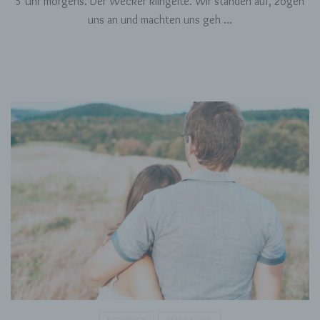
5 Uhr morgens. Der Wecker klingelte. Wir standen auf, zogen
uns an und machten uns geh …
g) Verantwortlicher oder für die
Verarbeitung Verantwortlicher
Verantwortlicher oder für die Verarbeitung
Verantwortlicher ist die natürliche oder
juristische Person, Behörde, Einrichtung oder
andere Stelle, die allein oder gemeinsam mit
anderen über die Zwecke und Mittel der
Verarbeitung von personenbezogenen Daten
entscheidet. Sind die Zwecke und Mittel dieser
Verarbeitung durch das Unionsrecht oder das
Recht der Mitgliedstaaten vorgegeben, so kann
der Verantwortliche beziehungsweise können
die bestimmten Kriterien seiner Benennung
nach dem Unionsrecht oder dem Recht der
Mitgliedstaaten vorgesehen werden.
h) Auftragsverarbeiter
Auftragsverarbeiter ist eine natürliche oder
KROATIEN
REISEBLOG