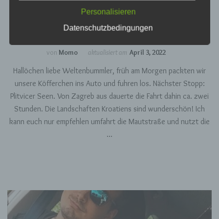
das Abfragen, die Verwendung, die Offenlegung
KROATIEN
REISEBLOG
Personalisieren
durch Übermittlung, Verbreitung oder eine
Kroatien: Plitvicer Seen
andere Form der Bereitstellung, den Abgleich
Datenschutzbedingungen
oder die Verknüpfung, die Einschränkung, das
Löschen oder die Vernichtung.
von
Momo
aktualisiert am
April 3, 2022
Hallöchen liebe Weltenbummler, früh am Morgen packten wir
d) Einschränkung der Verarbeitung
unsere Köfferchen ins Auto und fuhren los. Nächster Stopp:
Einschränkung der Verarbeitung ist die
Plitvicer Seen. Von Zagreb aus dauerte die Fahrt dahin ca. zwei
Markierung gespeicherter personenbezogener
Stunden. Die Landschaften Kroatiens sind wunderschön! Ich
Daten mit dem Ziel, ihre künftige Verarbeitung
einzuschränken.
kann euch nur empfehlen umfahrt die Mautstraße und nutzt die
…
e) Profiling
Profiling ist jede Art der automatisierten
Verarbeitung personenbezogener Daten, die
darin besteht, dass diese personenbezogenen
Daten verwendet werden, um bestimmte
persönliche Aspekte, die sich auf eine
natürliche Person beziehen, zu bewerten,