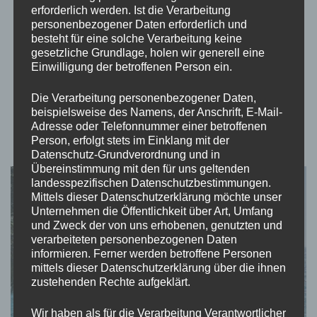
erforderlich werden. Ist die Verarbeitung
Hallöchen liebe Weltenbummler, unsere Reise ging in Rovinj
personenbezogener Daten erforderlich und
weiter. Wir beschlossen nämlich von Rijeka nach Rovinj und
besteht für eine solche Verarbeitung keine
danach nach Pula zurück zu fahren. Pula war nur eine halbe
gesetzliche Grundlage, holen wir generell eine
Stunde von Rovinj entfernt und das war es uns definitiv Wert!
Einwilligung der betroffenen Person ein.
Das Navi leitete uns wunderschöne Waldstrecken …
Die Verarbeitung personenbezogener Daten,
beispielsweise des Namens, der Anschrift, E-Mail-
Adresse oder Telefonnummer einer betroffenen
Person, erfolgt stets im Einklang mit der
Datenschutz-Grundverordnung und in
Übereinstimmung mit den für uns geltenden
landesspezifischen Datenschutzbestimmungen.
Mittels dieser Datenschutzerklärung möchte unser
Unternehmen die Öffentlichkeit über Art, Umfang
und Zweck der von uns erhobenen, genutzten und
verarbeiteten personenbezogenen Daten
informieren. Ferner werden betroffene Personen
mittels dieser Datenschutzerklärung über die ihnen
zustehenden Rechte aufgeklärt.
Wir haben als für die Verarbeitung Verantwortlicher