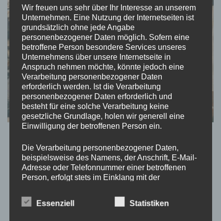
Wir freuen uns sehr über Ihr Interesse an unserem
Unternehmen. Eine Nutzung der Internetseiten ist
grundsätzlich ohne jede Angabe
personenbezogener Daten möglich. Sofern eine
betroffene Person besondere Services unseres
Unternehmens über unsere Internetseite in
Anspruch nehmen möchte, könnte jedoch eine
Verarbeitung personenbezogener Daten
erforderlich werden. Ist die Verarbeitung
personenbezogener Daten erforderlich und
besteht für eine solche Verarbeitung keine
gesetzliche Grundlage, holen wir generell eine
Einwilligung der betroffenen Person ein.
TEATIMESTORIES
Ein Kämpfer, nicht nur ein
Die Verarbeitung personenbezogener Daten,
beispielsweise des Namens, der Anschrift, E-Mail-
Adresse oder Telefonnummer einer betroffenen
Überlebender!
Person, erfolgt stets im Einklang mit der
Datenschutz-Grundverordnung und in
Übereinstimmung mit den für uns geltenden
von
Momo
aktualisiert am
Mai 26, 2021
Essenziell
Statistiken
landesspezifischen Datenschutzbestimmungen.
Mittels dieser Datenschutzerklärung möchte unser
Es ist klar, dass man „nur“ einmal lebt. Es ist klar, dass man auch