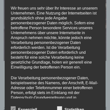
Wir freuen uns sehr über Ihr Interesse an unserem
Unternehmen. Eine Nutzung der Internetseiten ist
grundsätzlich ohne jede Angabe
personenbezogener Daten möglich. Sofern eine
betroffene Person besondere Services unseres
Unternehmens über unsere Internetseite in
Anspruch nehmen möchte, könnte jedoch eine
Verarbeitung personenbezogener Daten
erforderlich werden. Ist die Verarbeitung
personenbezogener Daten erforderlich und
besteht für eine solche Verarbeitung keine
gesetzliche Grundlage, holen wir generell eine
Einwilligung der betroffenen Person ein.
JOURNAL
Lost Place: Der alte Gutshof am
Die Verarbeitung personenbezogener Daten,
beispielsweise des Namens, der Anschrift, E-Mail-
stillen Meiler
Adresse oder Telefonnummer einer betroffenen
Person, erfolgt stets im Einklang mit der
Datenschutz-Grundverordnung und in
von
Momo
aktualisiert am
Juni 7, 2022
Übereinstimmung mit den für uns geltenden
landesspezifischen Datenschutzbestimmungen.
Zerbrochene Fenster, offene Türen, verwüstete Innenräume und
Essenziell
Statistiken