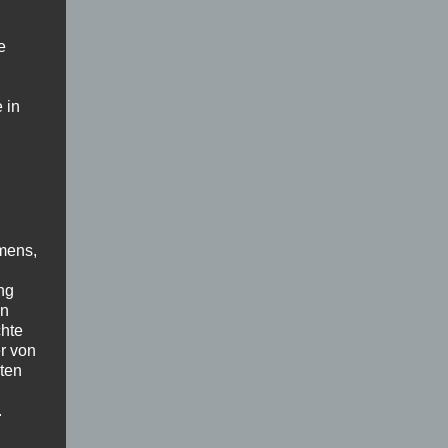
e
 in
mens,
ng
en
chte
r von
ten
.