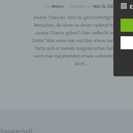
Wir h
von
Momo
aktualisiert am
Mai 26, 2021
E
und o
lücke
Zweite Chancen. Sind sie gerechtfertigt? Darf man
perso
Menschen, die einen so derart verletzt haben eine
Inter
aufwe
zweite Chance geben? Oder vielleicht auch eine
Aus d
Dritte? Was wenn man mal über etwas nachgedacht
perso
hatte und es niemals ausgesprochen hatte? Was
telef
wenn man mal jemandem etwas verheimlicht hatte,
Begr
doch …
Die D
Europ
Daten
Daten
Kunde
dies 
Begrif
Wir v
folge
[instagram-feed]