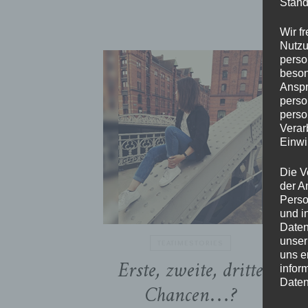
Stand
Wir f
Nutzu
perso
beson
Anspr
perso
perso
Verar
Einwi
Die V
der A
Perso
und i
Daten
unser
TEATIMESTORIES
uns e
Erste, zweite, dritte
infor
Chancen…?
Daten