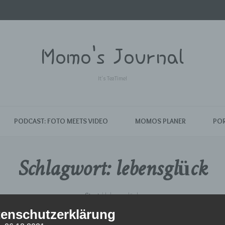
Momo's Journal
It's TeaTime!
PODCAST: FOTO MEETS VIDEO
MOMOS PLANER
POR
Schlagwort:
lebensglück
Start
/
lebensglück
enschutzerklärung