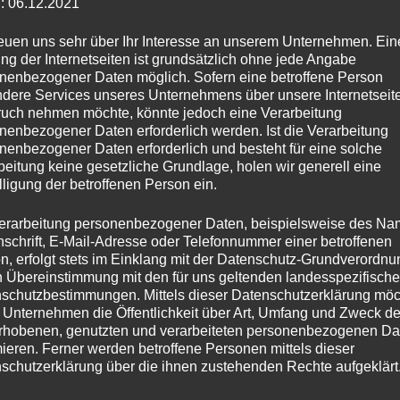
: 06.12.2021
reuen uns sehr über Ihr Interesse an unserem Unternehmen. Ein
ng der Internetseiten ist grundsätzlich ohne jede Angabe
nenbezogener Daten möglich. Sofern eine betroffene Person
dere Services unseres Unternehmens über unsere Internetseite
uch nehmen möchte, könnte jedoch eine Verarbeitung
nenbezogener Daten erforderlich werden. Ist die Verarbeitung
nenbezogener Daten erforderlich und besteht für eine solche
beitung keine gesetzliche Grundlage, holen wir generell eine
lligung der betroffenen Person ein.
erarbeitung personenbezogener Daten, beispielsweise des Na
nschrift, E-Mail-Adresse oder Telefonnummer einer betroffenen
TEATIMESTORIES
n, erfolgt stets im Einklang mit der Datenschutz-Grundverordnu
Es sind die kleinen Momente
n Übereinstimmung mit den für uns geltenden landesspezifisch
schutzbestimmungen. Mittels dieser Datenschutzerklärung mö
im Leben…
 Unternehmen die Öffentlichkeit über Art, Umfang und Zweck de
rhobenen, genutzten und verarbeiteten personenbezogenen Da
mieren. Ferner werden betroffene Personen mittels dieser
von
Momo
aktualisiert am
Mai 26, 2021
schutzerklärung über die ihnen zustehenden Rechte aufgeklärt
Wusstest du, dass Träume wahr werden können? Du