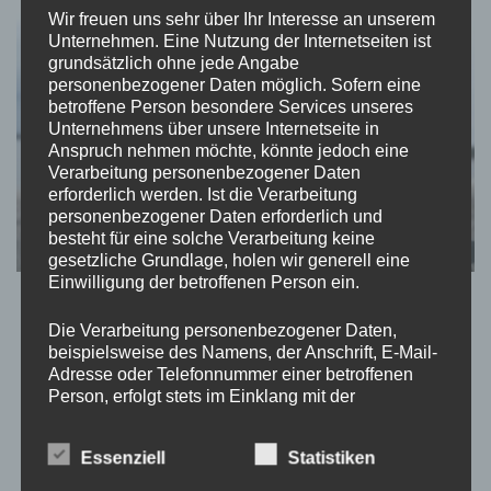
Wir freuen uns sehr über Ihr Interesse an unserem
Unternehmen. Eine Nutzung der Internetseiten ist
grundsätzlich ohne jede Angabe
personenbezogener Daten möglich. Sofern eine
betroffene Person besondere Services unseres
Unternehmens über unsere Internetseite in
Anspruch nehmen möchte, könnte jedoch eine
Verarbeitung personenbezogener Daten
erforderlich werden. Ist die Verarbeitung
personenbezogener Daten erforderlich und
besteht für eine solche Verarbeitung keine
gesetzliche Grundlage, holen wir generell eine
Einwilligung der betroffenen Person ein.
JOURNAL
Kämpferin von ganzem Herzen
Die Verarbeitung personenbezogener Daten,
beispielsweise des Namens, der Anschrift, E-Mail-
Adresse oder Telefonnummer einer betroffenen
von
Momo
aktualisiert am
September 1, 2022
Person, erfolgt stets im Einklang mit der
Datenschutz-Grundverordnung und in
Es ist ganz egal wie hart wir sein möchten. Traumatische
Übereinstimmung mit den für uns geltenden
Essenziell
Statistiken
landesspezifischen Datenschutzbestimmungen.
Erlebnisse hinterlassen immer Narben. Aber was sind
Mittels dieser Datenschutzerklärung möchte unser